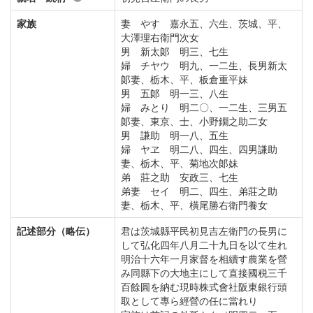
家族
妻 やす 嘉永五、六生、茨城、平、
大澤理右衛門次女
男 新太郞 明三、七生
婦 チヤウ 明九、一二生、長男新太
郞妻、栃木、平、板倉重平妹
男 五郞 明一三、八生
婦 みとり 明二〇、一二生、三男五
郞妻、東京、士、小野鐗之助二女
男 謙助 明一八、五生
婦 ヤヱ 明二八、四生、四男謙助
妻、栃木、平、菊地次郞妹
弟 莊之助 安政三、七生
弟妻 セイ 明二、四生、弟莊之助
妻、栃木、平、橫尾勝右衛門養女
記述部分（略伝）
君は茨城縣平民初見吉左衛門の長男に
して弘化四年八月二十九日を以て生れ
明治十六年一月家督を相續す農業を營
み同縣下の大地主にして直接國税三千
百餘圓を納む現時株式會社阪東銀行頭
取として專ら經營の任に當れり