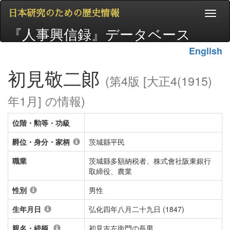
日本研究のための歴史情報
『人事興信録』データベース
English
初見敬二郞
(第4版 [大正4(1915)
年1月] の情報)
位階・勲等・功級
爵位・身分・家柄
茨城縣平民
職業
茨城縣多額納税者、株式會社阪東銀行
取締役、農業
性別
男性
生年月日
弘化四年八月二十九日 (1847)
親名・続柄
初見吉左衛門の長男