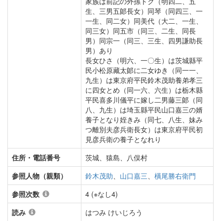
家族は前記の外孫トク（明四二、五
生、三男五郞長女）同琴（同四三、一
一生、同二女）同美代（大二、一生、
同三女）同五市（同三、二生、同長
男）同宗一（同三、三生、四男謙助長
男）あり
長女ひさ（明六、一〇生）は茨城縣平
民小松原藏太郞に二女ゆき（同一一、
九生）は東京府平民鈴木茂助養弟孝三
に四女とめ（同一六、六生）は栃木縣
平民喜多川儀平に嫁し二男藤三郞（同
八、九生）は埼玉縣平民山口嘉三の婿
養子となり姪きみ（同七、八生、妹み
つ離別夫彦兵衛長女）は東京府平民初
見彦兵衛の養子となれり
住所・電話番号
茨城、猿島、八俣村
参照人物（親類）
鈴木茂助
、
山口嘉三
、
橫尾勝右衛門
参照次数
4 (※なし4)
読み
はつみ けいじろう