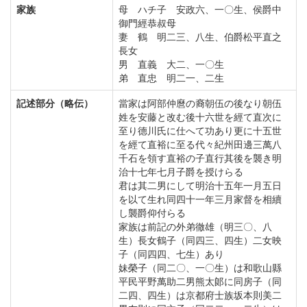
家族
母 ハチ子 安政六、一〇生、侯爵中
御門經恭叔母
妻 鶴 明二三、八生、伯爵松平直之
長女
男 直義 大二、一〇生
弟 直忠 明二一、二生
記述部分（略伝）
當家は阿部仲麿の裔朝伍の後なり朝伍
姓を安藤と改む後十六世を經て直次に
至り德川氏に仕へて功あり更に十五世
を經て直裕に至る代々紀州田邊三萬八
千石を領す直裕の子直行其後を襲き明
治十七年七月子爵を授けらる
君は其二男にして明治十五年一月五日
を以て生れ同四十一年三月家督を相續
し襲爵仰付らる
家族は前記の外弟徹雄（明三〇、八
生）長女鶴子（同四三、四生）二女映
子（同四四、七生）あり
妹榮子（同二〇、一〇生）は和歌山縣
平民平野萬助二男熊太郞に同房子（同
二四、四生）は京都府士族坂本則美二