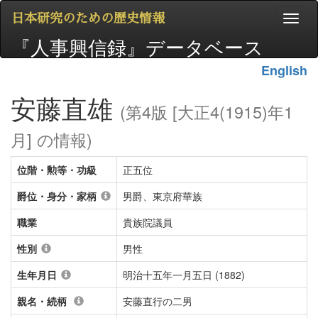
日本研究のための歴史情報
『人事興信録』データベース
English
安藤直雄
(第4版 [大正4(1915)年1
月] の情報)
位階・勲等・功級
正五位
爵位・身分・家柄
男爵、東京府華族
職業
貴族院議員
性別
男性
生年月日
明治十五年一月五日 (1882)
親名・続柄
安藤直行の二男