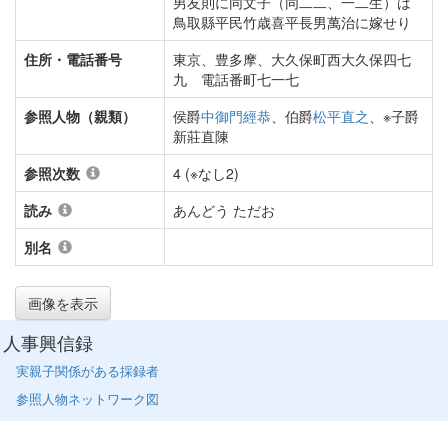
男友則に同文子（同二二、一二生）は
鳥取縣平民竹歳喜平長男萬治に嫁せり
住所・電話番号
東京、豊多摩、大久保町西大久保四七
九 電話番町七一七
参照人物（親類）
侯爵
中御門經恭
、伯爵
松平直之
、※子爵
新莊直陳
参照次数
4 (※なし2)
読み
あんどう ただお
別名
画像を表示
人事興信録
実親子関係がある採録者
参照人物ネットワーク図