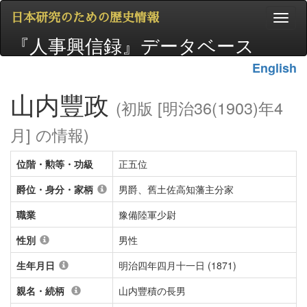
日本研究のための歴史情報
『人事興信録』データベース
English
山内豐政
(初版 [明治36(1903)年4
月] の情報)
位階・勲等・功級
正五位
爵位・身分・家柄
男爵、舊土佐高知藩主分家
職業
豫備陸軍少尉
性別
男性
生年月日
明治四年四月十一日 (1871)
親名・続柄
山内豐積の長男