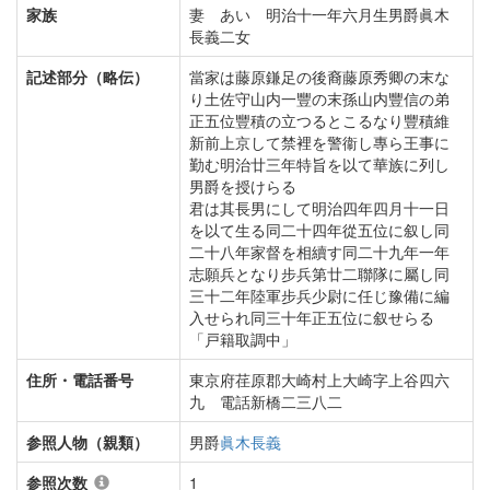
家族
妻 あい 明治十一年六月生男爵眞木
長義二女
記述部分（略伝）
當家は藤原鎌足の後裔藤原秀卿の末な
り土佐守山内一豐の末孫山内豐信の弟
正五位豐積の立つるとこるなり豐積維
新前上京して禁裡を警衞し專ら王事に
勤む明治廿三年特旨を以て華族に列し
男爵を授けらる
君は其長男にして明治四年四月十一日
を以て生る同二十四年從五位に叙し同
二十八年家督を相續す同二十九年一年
志願兵となり步兵第廿二聯隊に屬し同
三十二年陸軍步兵少尉に任じ豫備に編
入せられ同三十年正五位に叙せらる
「戸籍取調中」
住所・電話番号
東京府荏原郡大崎村上大崎字上谷四六
九 電話新橋二三八二
参照人物（親類）
男爵
眞木長義
参照次数
1