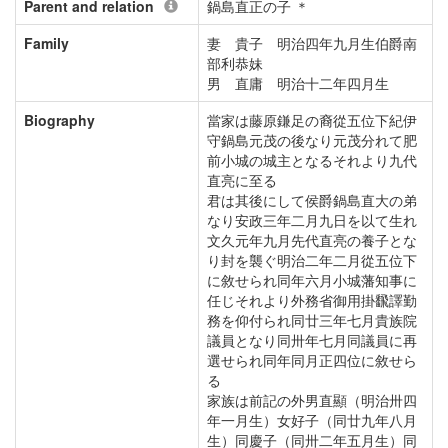
Parent and relation
鍋島直正の子 ＊
Family
妻 貴子 明治四年九月生伯爵南
部利恭妹
男 直庸 明治十二年四月生
Biography
當家は藤原鎌足の裔從五位下紀伊
守鍋島元茂の後なり元茂分れて肥
前小城の城主となるそれより九代
直亮に至る
君は其後にして侯爵鍋島直大の弟
なり安政三年二月九日を以て生れ
文久元年九月先代直亮の養子とな
り封を襲ぐ明治二年二月從五位下
に敘せられ同年六月小城藩知事に
任じそれより外務省御用掛飜譯勤
務を仰付られ同廿三年七月貴族院
議員となり同卅年七月同議員に再
選せられ同年同月正四位に敘せら
る
家族は前記の外男直顯（明治卅四
年一月生）女好子（同廿九年八月
生）同慶子（同卅二年五月生）同