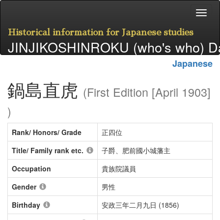
Historical information for Japanese studies
JINJIKOSHINROKU (who's who) D
Japanese
鍋島直虎
(First Edition [April 1903]
)
Rank/ Honors/ Grade
正四位
Title/ Family rank etc.
子爵、肥前國小城藩主
Occupation
貴族院議員
Gender
男性
Birthday
安政三年二月九日 (1856)