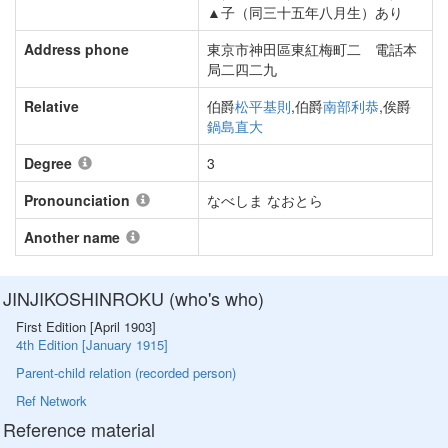
▲子（同三十五年八月生）あり
Address phone
東京市神田區東紅梅町二 電話本
局二四二九
Relative
伯爵
松平基則
,伯爵
南部利恭
,俟爵
鍋島直大
Degree
3
Pronounciation
なべしま なおとら
Another name
JINJIKOSHINROKU (who's who)
First Edition [April 1903]
4th Edition [January 1915]
Parent-child relation (recorded person)
Ref Network
Reference material