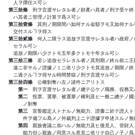
人ヲ撰任ス可シ
第三拾條
刑ヲ言渡サレタル者ノ財產ハ其者ノ刑ヲ受ケ終
ハ其者ニ管理ノ計算ヲ爲ス可シ
第三拾壹條
其刑ノ期限間ハ如何ナル金額ヲモ又如何ナル
交付スルヿヲ得ス
第三拾貳條
何人ニ限ラス追放ヲ言渡サレタル者ハ政府ノ
セラル可シ
追放ノ期限ハ少クトモ五年多クトモ十年タル可シ
第三拾三條
若シ追放セラレタル者ノ其刑期ノ終ル前ニ王
違ニ非サルノ證據ノミニ依リ少クトモ其追放ノ期限ノ終
ニ過クルヿヲ得サル時間禁獄ノ刑ヲ言渡サル可シ
第三拾四條
公權剝奪ハ左ノ諸件ニアリトス
第一
刑ヲ言渡サレタル者ノ總テ公ケノ職務、役務又
第二
投票、選擧、被選擧ノ權利及ヒ一般ニ總テノ國
ノ剝奪
第三
宣誓鑑定人トナルノ無能力、證書ニ於テ證人ト
件ヲ備フル爲メノ外裁判上ニテ證據ヲ申述スルノ無
第四
親族會議ニ加ハルノ無能力及ヒ後見人、管財人
能力但シ親族ノ同意スル意見ニ依リテ自己ノ子ノ爲