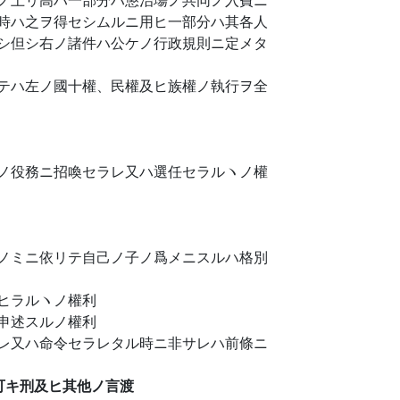
時ハ之ヲ得セシムルニ用ヒ一部分ハ其各人
シ但シ右ノ諸件ハ公ケノ行政規則ニ定メタ
テハ左ノ國十權、民權及ヒ族權ノ執行ヲ全
ノ役務ニ招喚セラレ又ハ選任セラルヽノ權
ノミニ依リテ自己ノ子ノ爲メニスルハ格別
ヒラルヽノ權利
申述スルノ權利
レ又ハ命令セラレタル時ニ非サレハ前條ニ
可キ刑及ヒ其他ノ言渡