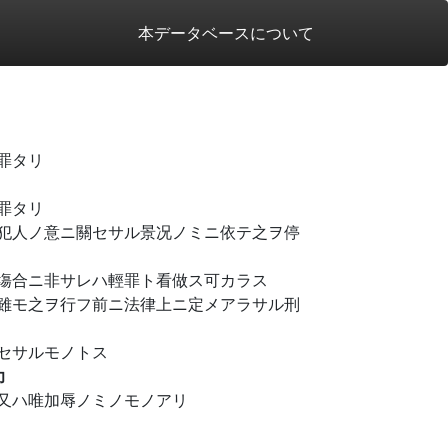
本データベースについて
罪タリ
罪タリ
犯人ノ意ニ關セサル景况ノミニ依テ之ヲ停
塲合ニ非サレハ輕罪ト看做ス可カラス
雖モ之ヲ行フ前ニ法律上ニ定メアラサル刑
セサルモノトス
力
又ハ唯加辱ノミノモノアリ