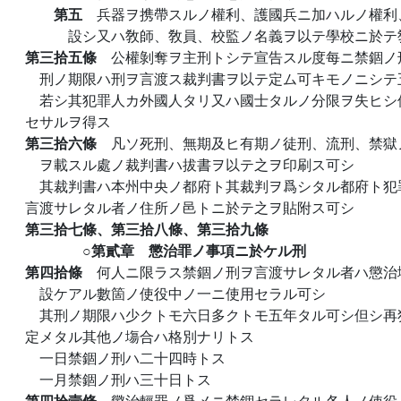
第五
兵器ヲ携帶スルノ權利、護國兵ニ加ハルノ權利
設シ又ハ敎師、敎員、校監ノ名義ヲ以テ學校ニ於テ
第三拾五條
公權剝奪ヲ主刑トシテ宣告スル度每ニ禁錮ノ
刑ノ期限ハ刑ヲ言渡ス裁判書ヲ以テ定ム可キモノニシテ
若シ其犯罪人カ外國人タリ又ハ國士タルノ分限ヲ失ヒシ
セサルヲ得ス
第三拾六條
凡ソ死刑、無期及ヒ有期ノ徒刑、流刑、禁獄
ヲ載スル處ノ裁判書ハ拔書ヲ以テ之ヲ印刷ス可シ
其裁判書ハ本州中央ノ都府ト其裁判ヲ爲シタル都府ト犯
言渡サレタル者ノ住所ノ邑トニ於テ之ヲ貼附ス可シ
第三拾七條、第三拾八條、第三拾九條
○第貳章 懲治罪ノ事項ニ於ケル刑
第四拾條
何人ニ限ラス禁錮ノ刑ヲ言渡サレタル者ハ懲治
設ケアル數箇ノ使役中ノ一ニ使用セラル可シ
其刑ノ期限ハ少クトモ六日多クトモ五年タル可シ但シ再
定メタル其他ノ塲合ハ格別ナリトス
一日禁錮ノ刑ハ二十四時トス
一月禁錮ノ刑ハ三十日トス
第四拾壹條
懲治輕罪ノ爲メニ禁錮セラレタル各人ノ使役