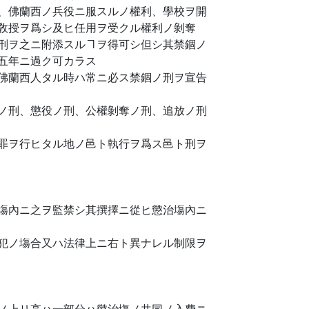
、佛蘭西ノ兵役ニ服スルノ權利、學校ヲ開
敎授ヲ爲シ及ヒ任用ヲ受クル權利ノ剝奪
刑ヲ之ニ附添スルヿヲ得可シ但シ其禁錮ノ
五年ニ過ク可カラス
佛蘭西人タル時ハ常ニ必ス禁錮ノ刑ヲ宣告
ノ刑、懲役ノ刑、公權剝奪ノ刑、追放ノ刑
罪ヲ行ヒタル地ノ邑ト執行ヲ爲ス邑ト刑ヲ
塲內ニ之ヲ監禁シ其撰擇ニ從ヒ懲治塲內ニ
犯ノ塲合又ハ法律上ニ右ト異ナレル制限ヲ
ノ上リ高ハ一部分ハ懲治塲ノ共同ノ入費ニ