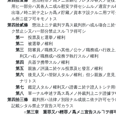
用ヒ一部分ハ其各人ニ或ル慰安ヲ得セシムルノ適宜ナル
出塲ノ時ニ於テ之レカ爲メ貯藏ノ資本ヲ設クルニ用フ可
ル所ニ從フ可キモノトス
第四拾貳條
懲治上ニテ裁判ヲ爲ス裁判所ハ或ル塲合ニ於
ク禁止シ又ハ一部分禁止スルヿヲ得可シ
第一
投票及ヒ選擧ノ權利
第二
被選擧ノ權利
第三
陪審員ノ職務又ハ其他ノ公ケノ職務或ハ行政上
利又ハ右ノ職務或ハ役務ヲ執行スルノ權利
第四
兵器ヲ携帶スルノ權利
第五
親族ノ評議ニ於ケル投票及ヒ發言ノ權利
第六
後見人又ハ管財人タルノ權利」但シ親族ノ意見
ナリトス
第七
鑑定人タルノ權利又ハ證書ニ於テ證人トシテ用
第八
單一ナル申述ヲ爲ス爲メノ外裁判上ニテ證據ヲ
第四拾三條
裁判所ハ法律ノ別段ナル成規ニ依テ許可セラ
記載シタル禁止ヲ宣告ス可カラス
○第三章 重罪又ハ輕罪ノ爲メニ宣告スルヿヲ得