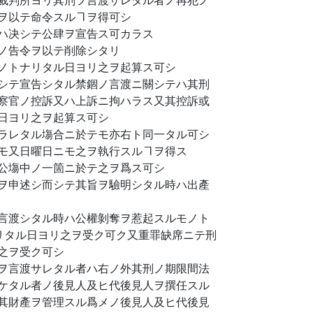
ヲ以テ命令スルヿヲ得可シ
ハ决シテ公肆ヲ宣告ス可カラス
ノ告令ヲ以テ削除シタリ
ノトナリタル日ヨリ之ヲ起算ス可シ
シテ宣告シタル禁錮ノ言渡ニ關シテハ其刑
察官ノ控訴又ハ上訴ニ拘ハラス又其控訴或
日ヨリ之ヲ起算ス可シ
ラレタル塲合ニ於テモ亦右ト同一タル可シ
モ又日曜日ニモ之ヲ執行スルヿヲ得ス
公塲中ノ一箇ニ於テ之ヲ爲ス可シ
ヲ申述シ而シテ其旨ヲ驗明シタル時ハ出產
言渡シタル時ハ公權剝奪ヲ惹起スルモノト
リタル日ヨリ之ヲ受ク可ク又重罪缺席ニテ刑
之ヲ受ク可シ
ヲ言渡サレタル者ハ右ノ外其刑ノ期限間法
ケタル者ノ後見人及ヒ代後見人ヲ撰任スル
其財產ヲ管理スル爲メノ後見人及ヒ代後見