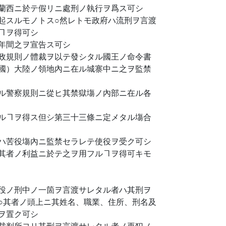
蘭西ニ於テ假リニ處刑ノ執行ヲ爲ス可シ
起スルモノトス○然レトモ政府ハ流刑ヲ言渡
ヿヲ得可シ
年間之ヲ宣告ス可シ
政規則ノ體裁ヲ以テ發シタル國王ノ命令書
國）大陸ノ領地內ニ在ル城寨中ニ之ヲ監禁
ル警察規則ニ從ヒ其禁獄塲ノ內部ニ在ル各
ルヿヲ得ス但シ第三十三條ニ定メタル塲合
ハ苦役塲內ニ監禁セラレテ使役ヲ受ク可シ
其者ノ利益ニ於テ之ヲ用フルヿヲ得可キモ
役ノ刑中ノ一箇ヲ言渡サレタル者ハ其刑ヲ
○其者ノ頭上ニ其姓名、職業、住所、刑名及
ヲ置ク可シ
裁判所ヨリ其刑ヲ言渡サレタル者ノ再犯ノ