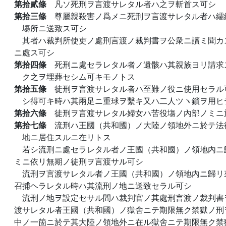
第拾貳條
凡ソ死刑ヲ言渡サレタル者ハ之ヲ斬首ス可シ
第拾三條
尊屬親殺害ノ爲メニ死刑ヲ言渡サレタル者ハ繻
塲所ニ送致ス可シ
其者ハ裁判所使吏ノ處刑言渡ノ裁判書ヲ公衆ニ讀ミ聞カ
ニ處ス可シ
第拾四條
死刑ニ處セラレタル者ノ遺骸ハ其親族ヨリ請求
ク之ヲ埋葬セシム可キモノトス
第拾五條
徒刑ヲ言渡サレタル者ハ至難ノ役ニ使用セラル
シ得可キ時ハ其兩足ニ重球ヲ繫キ又ハ二人ツヽ鎻ヲ用ヒ
第拾六條
徒刑ヲ言渡サレタル婦女ハ苦役塲ノ內部ノミニ
第拾七條
流刑ハ王國（共和國）ノ大陸ノ領地外ニ於テ法
地ニ居住スルニ在リトス
若シ流刑ニ處セラレタル者ノ王國（共和國）ノ領地內ニ
ミニ依リ無期ノ徒刑ヲ言渡サル可シ
流刑ヲ言渡サレタル者ノ王國（共和國）ノ領地內ニ歸リ
召捕ヘラレタル時ハ其流刑ノ地ニ送致セラル可シ
流刑ノ地ヲ設定セサル間ハ裁判官ノ其處刑言渡ノ裁判書
渡サレタル者王國（共和國）ノ獄舍ニテ期限無ク禁獄ノ刑
中ノ一箇ニ於テ其大陸ノ領地外ニ在ル獄舍ニテ期限無ク禁