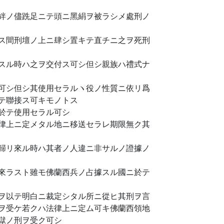
絆ノ儘跣足ニテ頭ニ黑絹ヲ被ラシメ處刑ノ
ス間刑壇ノ上ニ肆シ置キテ直チニ之ヲ死刑
スル時ハ之ヲ交付ス可シ但シ親族ハ禮式ナ
可シ但シ其使用セラルヽ役ノ性質ニ依リ爲
テ聯接ス可キモノトス
於テ使用セラル可シ
律上ニ定メタル地ニ移送セラレ期限無ク其
歸リ來ル時ハ其者ノ人違ニ非サルノ證據ノ
來ラスト雖モ佛蘭西兵ノ占據スル國ニ於テ
ヲ以テ明白ニ裁定シタル所ニ從ヒ其刑ヲ言
ヲ受ケ若クハ法律上ニ定ム可キ佛蘭西領地
獄ノ刑ヲ受ク可シ