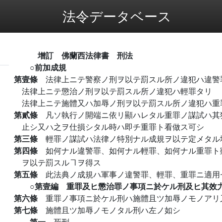
法令データベース
增訂 佛蘭西法律書 刑法
○前加成規
第壹條
法律上ニテ警察ノ刑ヲ以テ罰スル所ノ違犯ハ違警
法律上ニテ懲治ノ刑ヲ以テ罰スル所ノ違犯ハ輕罪タリ
法律上ニテ施體又ハ加辱ノ刑ヲ以テ罰スル所ノ違犯ハ重
第貳條
凡ソ執行ノ開端ニ依リ顯ハレタル重罪ノ謀試ハ其
止シ又ハ之ヲ仕損シタル時ハ即チ重罪ト看做ス可シ
第三條
輕罪ノ謀試ハ法律ノ特別ナル成規ヲ以テ定メタル
第四條
如何ナル違警罪、如何ナル輕罪、如何ナル重罪ト
ヲ以テ罰スルヿヲ得ス
第五條
此法典ノ成規ハ軍事ノ違警罪、輕罪、重罪ニ適用
○第壹編 重罪及ヒ懲治罪ノ事項ニ於ケル刑及ヒ其效
第六條
重罪ノ事項ニ於ケル刑ハ施體且ツ加辱ノモノアリ
第七條
施體且ツ加辱ノモノタル刑ハ左ノ如シ
第一
死刑