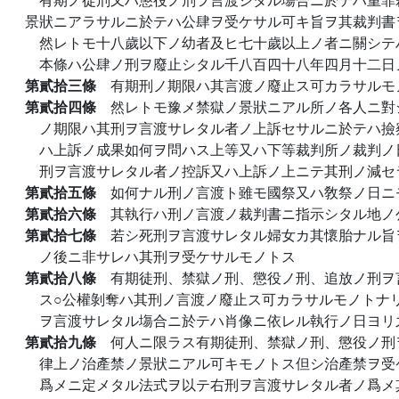
景狀ニアラサルニ於テハ公肆ヲ受ケサル可キ旨ヲ其裁判書
然レトモ十八歲以下ノ幼者及ヒ七十歲以上ノ者ニ關シテ
本條ハ公肆ノ刑ヲ廢止シタル千八百四十八年四月十二日
第貳拾三條
有期刑ノ期限ハ其言渡ノ廢止ス可カラサルモ
第貳拾四條
然レトモ豫メ禁獄ノ景狀ニアル所ノ各人ニ對
ノ期限ハ其刑ヲ言渡サレタル者ノ上訴セサルニ於テハ撿
ハ上訴ノ成果如何ヲ問ハス上等又ハ下等裁判所ノ裁判ノ
刑ヲ言渡サレタル者ノ控訴又ハ上訴ノ上ニテ其刑ノ減セ
第貳拾五條
如何ナル刑ノ言渡ト雖モ國祭又ハ敎祭ノ日ニ
第貳拾六條
其執行ハ刑ノ言渡ノ裁判書ニ指示シタル地ノ
第貳拾七條
若シ死刑ヲ言渡サレタル婦女カ其懷胎ナル旨
ノ後ニ非サレハ其刑ヲ受ケサルモノトス
第貳拾八條
有期徒刑、禁獄ノ刑、懲役ノ刑、追放ノ刑ヲ
ス○公權剝奪ハ其刑ノ言渡ノ廢止ス可カラサルモノトナ
ヲ言渡サレタル塲合ニ於テハ肖像ニ依レル執行ノ日ヨリ
第貳拾九條
何人ニ限ラス有期徒刑、禁獄ノ刑、懲役ノ刑
律上ノ治產禁ノ景狀ニアル可キモノトス但シ治產禁ヲ受
爲メニ定メタル法式ヲ以テ右刑ヲ言渡サレタル者ノ爲メ