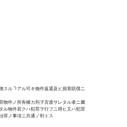
擔スルヿアル可キ物件返還及ヒ損害賠償ニ
罪物件ノ所有權カ刑ヲ言渡サレタル者ニ屬
タル物件若クハ犯罪ヲ行フニ用ヒ又ハ犯罪
治罪ノ事項ニ共通ノ刑トス