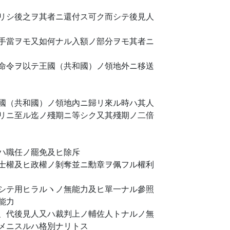
リシ後之ヲ其者ニ還付ス可ク而シテ後見人
手當ヲモ又如何ナル入額ノ部分ヲモ其者ニ
命令ヲ以テ王國（共和國）ノ領地外ニ移送
國（共和國）ノ領地內ニ歸リ來ル時ハ其人
リニ至ル迄ノ殘期ニ等シク又其殘期ノ二倍
ハ職任ノ罷免及ヒ除斥
士權及ヒ政權ノ剝奪並ニ勳章ヲ佩フル權利
シテ用ヒラルヽノ無能力及ヒ單一ナル參照
能力
、代後見人又ハ裁判上ノ輔佐人トナルノ無
メニスルハ格別ナリトス