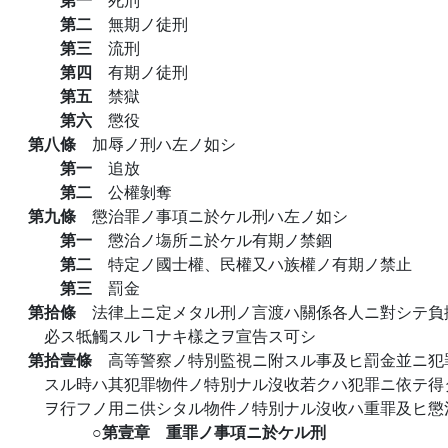
第二
無期ノ徒刑
第三
流刑
第四
有期ノ徒刑
第五
禁獄
第六
懲役
第八條
加辱ノ刑ハ左ノ如シ
第一
追放
第二
公權剝奪
第九條
懲治罪ノ事項ニ於ケル刑ハ左ノ如シ
第一
懲治ノ塲所ニ於ケル有期ノ禁錮
第二
特定ノ國士權、民權又ハ族權ノ有期ノ禁止
第三
罰金
第拾條
法律上ニ定メタル刑ノ言渡ハ關係各人ニ對シテ負
必ス牴觸スルヿナキ樣之ヲ宣告ス可シ
第拾壹條
高等警察ノ特別監視ニ附スル事及ヒ罰金並ニ犯
スル時ハ其犯罪物件ノ特別ナル沒收若クハ犯罪ニ依テ得
ヲ行フノ用ニ供シタル物件ノ特別ナル沒收ハ重罪及ヒ懲
○第壹章 重罪ノ事項ニ於ケル刑