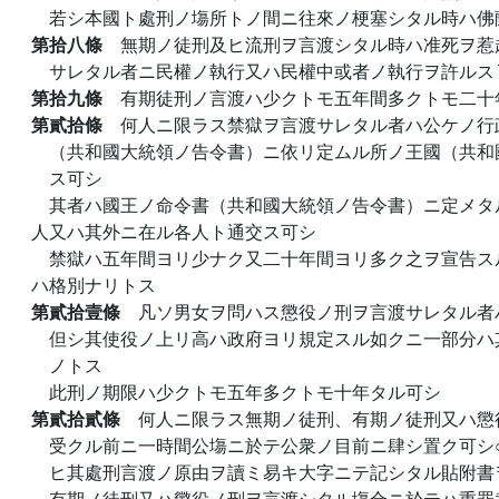
若シ本國ト處刑ノ塲所トノ間ニ往來ノ梗塞シタル時ハ佛
第拾八條
無期ノ徒刑及ヒ流刑ヲ言渡シタル時ハ准死ヲ惹
サレタル者ニ民權ノ執行又ハ民權中或者ノ執行ヲ許ルス
第拾九條
有期徒刑ノ言渡ハ少クトモ五年間多クトモ二十
第貳拾條
何人ニ限ラス禁獄ヲ言渡サレタル者ハ公ケノ行
（共和國大統領ノ告令書）ニ依リ定ムル所ノ王國（共和
ス可シ
其者ハ國王ノ命令書（共和國大統領ノ告令書）ニ定メタ
人又ハ其外ニ在ル各人ト通交ス可シ
禁獄ハ五年間ヨリ少ナク又二十年間ヨリ多ク之ヲ宣告ス
ハ格別ナリトス
第貳拾壹條
凡ソ男女ヲ問ハス懲役ノ刑ヲ言渡サレタル者
但シ其使役ノ上リ高ハ政府ヨリ規定スル如クニ一部分ハ
ノトス
此刑ノ期限ハ少クトモ五年多クトモ十年タル可シ
第貳拾貳條
何人ニ限ラス無期ノ徒刑、有期ノ徒刑又ハ懲
受クル前ニ一時間公塲ニ於テ公衆ノ目前ニ肆シ置ク可シ
ヒ其處刑言渡ノ原由ヲ讀ミ易キ大字ニテ記シタル貼附書
有期ノ徒刑又ハ懲役ノ刑ヲ言渡シタル塲合ニ於テハ重罪