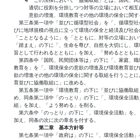
適切に役割を分担しつつ対等の立場において相互
意欲の増進、環境教育その他の環境の保全に関す
第三条第一項中「並びに循環型社会」を「、循環型社
びに地球規模の視点に立って環境の保全と経済及び社会
「こととなるように」を「とともに、対等の立場におい
「踏まえ」の下に「、生命を尊び、自然を大切にし、環
旨として行われるとともに」を加え、「努めるとともに
第四条中「国民、民間団体等は」の下に「、家庭、職
教育を」を「、環境保全の意欲の増進及び環境教育並び
欲の増進その他の環境の保全に関する取組を行うことに
育並びに協働取組に」に改める。
第五条第一項中「環境教育」の下に「並びに協働取組
め、同条第二項中「のっとり」の下に「、環境保全活動
組」を加え、「よう努める」を削る。
第六条中「のっとり」の下に「、環境保全活動」を、
加え、同条の次に次の章名を付する。
第二章 基本方針等
第七条第一項中「政府は」の下に「、環境保全活動」