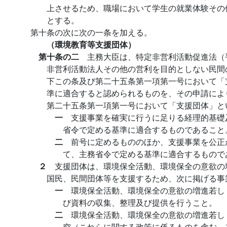
上させるため、職場において学生の就業体験その
とする。
第十条の次に次の一条を加える。
（環境教育等支援団体）
第十条の二
主務大臣は、特定非営利活動促進法（
非営利活動法人その他の営利を目的としない民間
下この条及び第二十五条第一項第一号において「
準に適合すると認められるものを、その申請によ
第二十五条第一項第一号において「支援団体」と
一
支援事業を確実に行うに足りる経理的基礎
省令で定める基準に適合するものであること
二
前号に定めるもののほか、支援事業を公正
て、主務省令で定める基準に適合するもので
２
支援団体は、環境保全活動、環境保全の意欲の
国民、民間団体等を支援するため、次に掲げる事
一
環境保全活動、環境保全の意欲の増進若し
び資料の収集、整理及び提供を行うこと。
二
環境保全活動、環境保全の意欲の増進若し
究（これらに関する政策に係るものを含む。