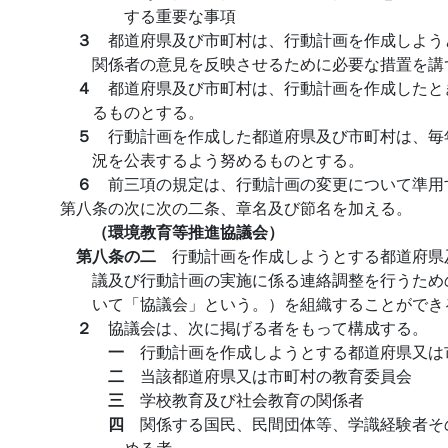
する重要な事項
３
都道府県及び市町村は、行動計画を作成しよう
関係者の意見を反映させるために必要な措置を講
４
都道府県及び市町村は、行動計画を作成したと
るものとする。
５
行動計画を作成した都道府県及び市町村は、毎
況を公表するよう努めるものとする。
６
前三項の規定は、行動計画の変更について準用
第八条の次に次の二条、章名及び節名を加える。
（環境教育等推進協議会）
第八条の二
行動計画を作成しようとする都道府県
議及び行動計画の実施に係る連絡調整を行うため
いて「協議会」という。）を組織することができ
２
協議会は、次に掲げる者をもって構成する。
一
行動計画を作成しようとする都道府県又は
二
当該都道府県又は市町村の教育委員会
三
学校教育及び社会教育の関係者
四
関係する国民、民間団体等、学識経験者そ
める者