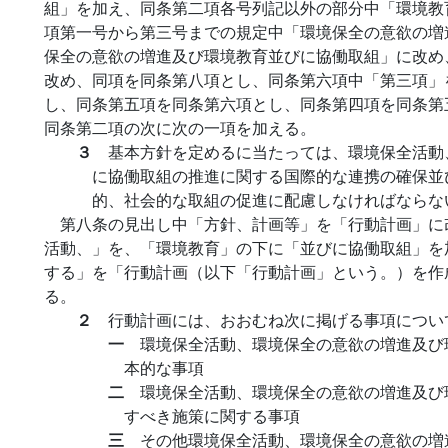
組」を加え、同条第二項各号列記以外の部分中「環境教
項第一号から第三号までの規定中「環境保全の意欲の増
保全の意欲の増進及び環境教育並びに協働取組」に改め
改め、同項を同条第八項とし、同条第六項中「第三項」
し、同条第五項を同条第六項とし、同条第四項を同条第
同条第二項の次に次の一項を加える。
３
基本方針を定めるに当たっては、環境保全活動
に協働取組の推進に関する国際的な連携の確保並
的、社会的な取組の促進に配慮しなければならな
第八条の見出し中「方針、計画等」を「行動計画」に
活動、」を、「環境教育」の下に「並びに協働取組」を
する」を「行動計画（以下「行動計画」という。）を作
る。
２
行動計画には、おおむね次に掲げる事項につい
一
環境保全活動、環境保全の意欲の増進及び
本的な事項
二
環境保全活動、環境保全の意欲の増進及び
すべき施策に関する事項
三
その他環境保全活動、環境保全の意欲の増