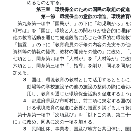
めるものとする。
第三章 環境保全のための国民の取組の促進
第一節 環境保全の意欲の増進、環境教育
第九条第一項中「国民が、」の下に「幼児期から」を
町村は」を「国は、環境と人との関わりが総合的に理解
他の教育活動を通じて発達段階に応じた体系的な環境教
「措置、」の下に「教育職員の研修の内容の充実その他
資料等の情報の提供、教材の開発その他の」に改め、「
七項とし、同条第四項中「人材が」を「人材等が」に改
六項とし、同条第三項中「、指導」を削り、同項を同条
加える。
３
国は、環境教育の教材として活用するとともに
動場等の学校施設その他の施設の整備の際に適切
用し、教育を通じた環境保全活動を促進するよう
４
都道府県及び市町村は、前二項に規定する国の
ける環境教育の促進に必要な措置を講ずるよう努
第十条第一項中「次項及び」を「以下この条、第二十
に」に改め、同条に次の一項を加える。
３
民間団体、事業者、国及び地方公共団体は、国