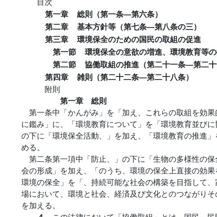
目次
第一章
総則（第一条―第六条）
第二章
基本方針等（第七条―第八条の三）
第三章
環境保全のための国民の取組の促進
第一節
環境保全の意欲の増進、環境教育等の
第二節
協働取組の推進（第二十一条―第二十
第四章
雑則（第二十二条―第二十八条）
附則
第一章 総則
第一条中「かんがみ」を「加え、これらの取組を効果
に鑑み」に、「環境教育について」を「環境教育並びに
の下に「環境保全活動、」を加え、「環境教育の推進」
める。
第二条第一項中「防止、」の下に「生物の多様性の保
会の形成」を加え、「のうち、環境の保全上直接の効果
環境の保全」を「、持続可能な社会の構築を目指して、
場において、環境と社会、経済及び文化とのつながりそ
を加える。
４
この法律において「協働取組」とは、国民、民