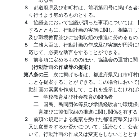
３
都道府県及び市町村は、前項第四号に掲げる者
り行うよう努めるものとする。
４
協議会において協議が調った事項については、
するとともに、行動計画の実施に関し、相協力し
及び環境教育並びに協働取組の推進に努めるもの
５
主務大臣は、行動計画の作成及び実施が円滑に
応じて、必要な助言をすることができる。
６
前各項に定めるもののほか、協議会の運営に関
（行動計画の作成等の提案）
第八条の三
次に掲げる者は、都道府県又は市町村
ことを提案することができる。この場合において
動計画の素案を作成して、これを提示しなければ
一
学校教育及び社会教育の関係者
二
国民、民間団体等及び学識経験者で環境保
育並びに協働取組の推進に関し関係を有する
２
前項の規定による提案を受けた都道府県又は市
又は変更をするか否かについて、遅滞なく、公表
いて、行動計画の作成又は変更をしないこととす