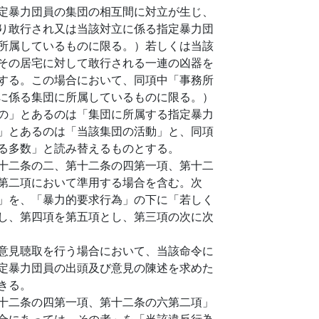
定暴力団員の集団の相互間に対立が生じ、
り敢行され又は当該対立に係る指定暴力団
所属しているものに限る。）若しくは当該
その居宅に対して敢行される一連の凶器を
する。この場合において、同項中「事務所
に係る集団に所属しているものに限る。）
の」とあるのは「集団に所属する指定暴力
」とあるのは「当該集団の活動」と、同項
る多数」と読み替えるものとする。
十二条の二、第十二条の四第一項、第十二
第二項において準用する場合を含む。次
」を、「暴力的要求行為」の下に「若しく
し、第四項を第五項とし、第三項の次に次
意見聴取を行う場合において、当該命令に
定暴力団員の出頭及び意見の陳述を求めた
きる。
十二条の四第一項、第十二条の六第二項」
合にあっては、その者」を「当該違反行為