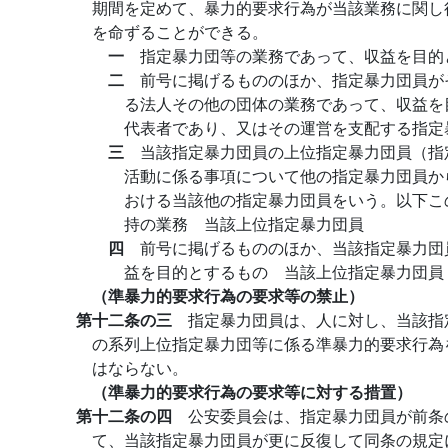
期間を定めて、暴力的要求行為が当該業務に関し
を命ずることができる。
一
指定暴力団等の業務であって、収益を目的
二
前号に掲げるもののほか、指定暴力団員が
る法人その他の団体の業務であって、収益を
代表者であり、又はその運営を支配する指定
三
当該指定暴力団員の上位指定暴力団員（指
活動に係る事項について他の指定暴力団員か
おける当該他の指定暴力団員をいう。以下こ
持の業務 当該上位指定暴力団員
四
前号に掲げるもののほか、当該指定暴力団
益を目的とするもの 当該上位指定暴力団員
（準暴力的要求行為の要求等の禁止）
第十二条の三
指定暴力団員は、人に対し、当該指
の系列上位指定暴力団等に係る準暴力的要求行為
はならない。
（準暴力的要求行為の要求等に対する措置）
第十二条の四
公安委員会は、指定暴力団員が前条
て、当該指定暴力団員が更に反復して同条の規定