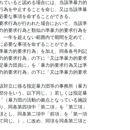
れていると認める場合には、当該準暴力的
行為を中止することを命じ、又は当該準暴
必要な事項を命ずることができる。
要求行為が行われた場合において、当該準
力的要求行為と類似の準暴力的要求行為を
、一年を超えない範囲内で期間を定めて、
に必要な事項を命ずることができる。
準暴力的要求行為」を加え、同条各号列記
力的要求行為」の下に「又は準暴力的要求
定暴力団員に」を「暴力的要求行為又は準
力的要求行為」の下に「又は準暴力的要求
該対立に係る指定暴力団等の事務所（暴力
部分をいう。以下同じ。）若しくは指定暴
「（暴力団の活動の拠点となっている施設
り、同条第四項中「第二項」を「第三項」
項とし、同条第二項中「前項」を「第一項
て同じ。）」に改め、同項を同条第三項と