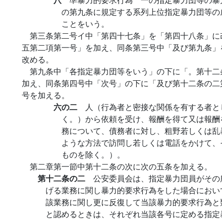
の第九条に規定する系列上位指定暴力団等の
ことをいう。
第三条第二号イ中「第四十七条」を「第四十八条」に
五第二項第一号」を加え、同条第三号中「及び第九条」
改める。
第九条中「各指定暴力団等をいう」の下に「。第十二
加え、同条第四号中「次号」の下に「及び第十二条の二
号を加える。
六の二
人（行為者と密接な関係を有する者と
く。）から依頼を受け、報酬を得て又は報酬
務について、債務者に対し、粗野若しくは乱
ような方法で訪問し若しくは電話をかけて、
ものを除く。）。
第二章第一節中第十二条の次に次の五条を加える。
第十二条の二
公安委員会は、指定暴力団員がその
げる業務に関し暴力的要求行為をした場合におい
該業務に関し更に反復して当該暴力的要求行為と
と認めるときは、それぞれ当該各号に定める指定