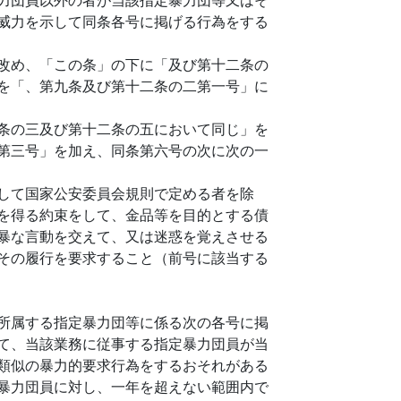
威力を示して同条各号に掲げる行為をする
改め、「この条」の下に「及び第十二条の
を「、第九条及び第十二条の二第一号」に
条の三及び第十二条の五において同じ」を
第三号」を加え、同条第六号の次に次の一
して国家公安委員会規則で定める者を除
を得る約束をして、金品等を目的とする債
暴な言動を交えて、又は迷惑を覚えさせる
その履行を要求すること（前号に該当する
所属する指定暴力団等に係る次の各号に掲
て、当該業務に従事する指定暴力団員が当
類似の暴力的要求行為をするおそれがある
暴力団員に対し、一年を超えない範囲内で