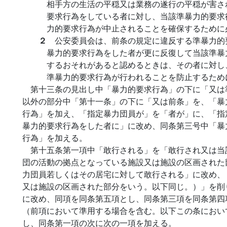
相手方の生活の平穏又は業務の遂行の平穏が害さ
要求行為をしている者に対し、当該準暴力的要求
力的要求行為が中止されることを確保するために
２
公安委員会は、前条の規定に違反する準暴力的
暴力的要求行為をした者が更に反復して当該準暴
するおそれがあると認めるときは、その者に対し
準暴力的要求行為が行われることを防止するため
第十三条の見出し中「暴力的要求行為」の下に「又は
以外の部分中「第十一条」の下に「又は前条」を、「暴
行為」を加え、「指定暴力団員が」を「者が」に、「指
暴力的要求行為をした者に」に改め、同条第三号中「暴
行為」を加える。
第十五条第一項中「敢行される」を「敢行され又は当
団の活動の拠点となっている施設又は施設の区画された
力団員若しくはその居宅に対して敢行される」に改め、
又は施設の区画された部分をいう。以下同じ。）」を削
に改め、同項を同条第五項とし、同条第三項を同条第四
（前項において準用する場合を含む。以下この条におい
し、同条第一項の次に次の一項を加える。