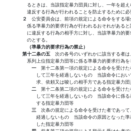
るときは、当該指定暴力団員に対し、一年を超え
違反する行為が行われることを防止するために必
２
公安委員会は、前項の規定による命令をする場
係る準暴力的要求行為が行われるおそれがあると
に違反する行為の相手方に対し、当該準暴力的要
のとする。
（準暴力的要求行為の禁止）
第十二条の五
次の各号のいずれかに該当する者は
系列上位指定暴力団等に係る準暴力的要求行為を
一
第十二条第一項の規定による命令を受けた
して三年を経過しないもの 当該命令におい
求、依頼又は唆しの相手方である指定暴力団
二
第十二条第二項の規定による命令を受けた
して三年を経過しないもの 当該命令に係る
する指定暴力団等
三
次条の規定による命令を受けた者であって
経過しないもの 当該命令の原因となった準
した指定暴力団等
四
前条第二項の規定による指示を受けた者で