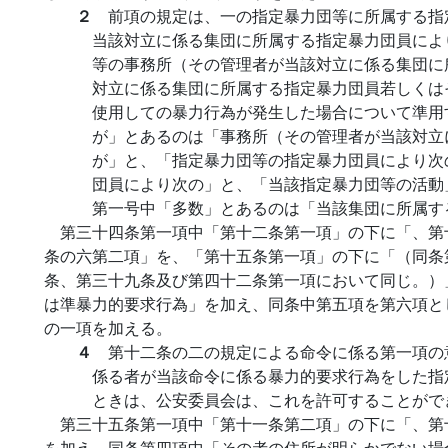
２
前項の規定は、一の指定暴力団等に所属する指
当該対立に係る集団に所属する指定暴力団員によ
等の事務所（その管理者が当該対立に係る集団に
対立に係る集団に所属する指定暴力団員若しくは
使用しての暴力行為が発生した場合について準用
が」とあるのは「事務所（その管理者が当該対立
が」と、「指定暴力団等の指定暴力団員により次
団員により次の」と、「当該指定暴力団等の活動
第一号中「多数」とあるのは「当該集団に所属す
第三十四条第一項中「第十二条第一項」の下に「、第
条の六第二項」を、「第十五条第一項」の下に「（同条
条、第三十九条及び第四十二条第一項において同じ。）
は準暴力的要求行為」を加え、同条中第五項を第六項と
の一項を加える。
４
第十二条の二の規定による命令に係る第一項の
係る者が当該命令に係る暴力的要求行為をした指
ときは、公安委員会は、これを許可することがで
第三十五条第一項中「第十一条第二項」の下に「、第
を加え、同条第四項中「その者の住所が明らかでない場