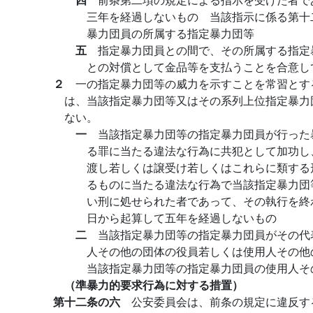
三年を経過しないもの 当該指示に係る第十
暴力団員の所属する指定暴力団等
五
指定暴力団員との間で、その所属する指定
との対償として金品等を支払うことを合意し
２
一の指定暴力団等の威力を示すことを常習とす
は、当該指定暴力団等又はその系列上位指定暴力
ない。
一
当該指定暴力団等の指定暴力団員が行った
る罪に当たる違法な行為に共犯として加功し
渡し若しくは譲受け若しくはこれらに類する
るものに当たる違法な行為で当該指定暴力団
い刑に処せられた者であって、その執行を終
日から起算して五年を経過しないもの
二
当該指定暴力団等の指定暴力団員がその代
人その他の団体の役員若しくは使用人その他
当該指定暴力団等の指定暴力団員の使用人そ
（準暴力的要求行為に対する措置）
第十二条の六
公安委員会は、前条の規定に違反す