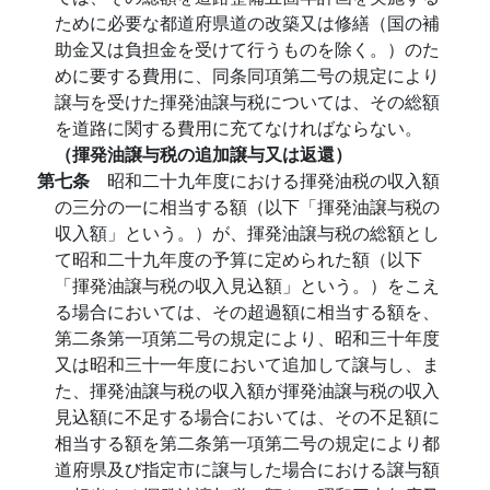
ために必要な都道府県道の改築又は修繕（国の補
助金又は負担金を受けて行うものを除く。）のた
めに要する費用に、同条同項第二号の規定により
譲与を受けた揮発油譲与税については、その総額
を道路に関する費用に充てなければならない。
（揮発油譲与税の追加譲与又は返還）
第七条
昭和二十九年度における揮発油税の収入額
の三分の一に相当する額（以下「揮発油譲与税の
収入額」という。）が、揮発油譲与税の総額とし
て昭和二十九年度の予算に定められた額（以下
「揮発油譲与税の収入見込額」という。）をこえ
る場合においては、その超過額に相当する額を、
第二条第一項第二号の規定により、昭和三十年度
又は昭和三十一年度において追加して譲与し、ま
た、揮発油譲与税の収入額が揮発油譲与税の収入
見込額に不足する場合においては、その不足額に
相当する額を第二条第一項第二号の規定により都
道府県及び指定市に譲与した場合における譲与額