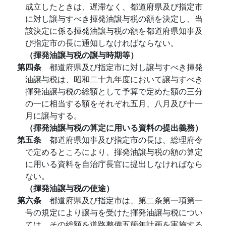
成立したときは、遅滞なく、都道府県及び指定市
に対し譲与すべき揮発油譲与税の額を決定し、当
該決定に係る揮発油譲与税の額を都道府県知事及
び指定市の長に通知しなければならない。
（揮発油譲与税の譲与時期等）
第四条
都道府県及び指定市に対し譲与すべき揮発
油譲与税は、昭和二十九年度において譲与すべき
揮発油譲与税の総額として予算で定めた額の三分
の一に相当する額をそれぞれ五月、八月及び十一
月に譲与する。
（揮発油譲与税の算定に用いる資料の提出義務）
第五条
都道府県知事及び指定市の長は、総理府令
で定めるところにより、揮発油譲与税の額の算定
に用いる資料を自治庁長官に提出しなければなら
ない。
（揮発油譲与税の使途）
第六条
都道府県及び指定市は、第二条第一項第一
号の規定により譲与を受けた揮発油譲与税につい
ては、その総額を道路整備五箇年計画を実施する