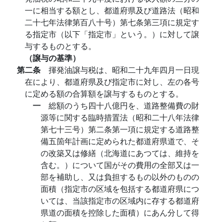
一に相当する額とし、都道府県及び道路法（昭和
二十七年法律第百八十号）第七条第三項に規定す
る指定市（以下「指定市」という。）に対して譲
与するものとする。
（譲与の基準）
第二条
揮発油譲与税は、昭和二十九年四月一日現
在により、都道府県及び指定市に対し、左の各号
に定める額の合算額を譲与するものとする。
一
総額のうち四十八億円を、道路整備費の財
源等に関する臨時措置法（昭和二十八年法律
第七十三号）第二条第一項に規定する道路整
備五箇年計画に定められた都道府県道で、そ
の改築又は修繕（北海道にあつては、維持を
含む。）について国がその費用の全部又は一
部を補助し、又は負担するもの以外のものの
面積（指定市の区域を包括する都道府県につ
いては、当該指定市の区域内に存する都道府
県道の面積を控除した面積）にあん分して得