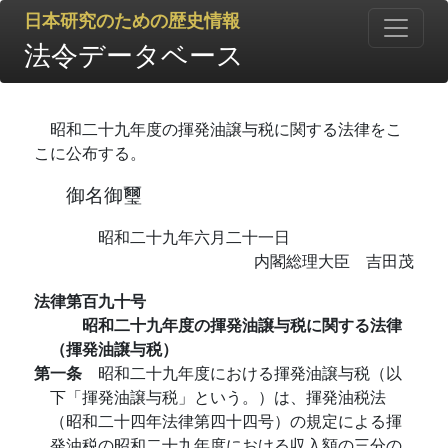
日本研究のための歴史情報
法令データベース
昭和二十九年度の揮発油譲与税に関する法律をこ
こに公布する。
御名御璽
昭和二十九年六月二十一日
内閣総理大臣 吉田茂
法律第百九十号
昭和二十九年度の揮発油譲与税に関する法律
（揮発油譲与税）
第一条
昭和二十九年度における揮発油譲与税（以
下「揮発油譲与税」という。）は、揮発油税法
（昭和二十四年法律第四十四号）の規定による揮
発油税の昭和二十九年度における収入額の三分の