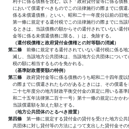
利子に係る債務を含む。以下「政府貸付金等に係る債務
において償還すべきものでこの法律施行の際までに償還
係る未償還債務」といい、昭和二十一年度分以前の旧地
第一條に規定する還付税でこの法律施行の際までに当該
るときは、当該債務の額からその還付されていない還付
金等に係る未償還債務に限る。）は、免除する。
（還付税債権と政府貸付金債権との対等額の消滅）
第二條
前條に規定する還付されていない還付税に係る地
滅し、当該地方公共団体は、当該地方公共団体について
税の額に相当するものを免かれる。
（基準財政需要額の特例）
第三條
政府貸付金等に係る債務のうち昭和二十四年度以
の際までに償還されたものがあるときには、その償還を
二十七年度分の地方財政平衡交付金の算定に用いる基準
和二十五年法律第二百十一号）第十一條の規定にかかわ
当該償還額を加えた額とする。
（地方公共団体のとるべき措置）
第四條
第一條に規定する貸付金の貸付を受けた地方公共
共団体に対し貸付等の方法によつて支出した貸付金その