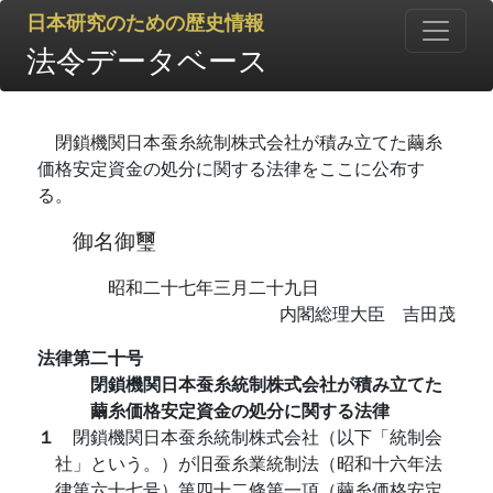
日本研究のための歴史情報
法令データベース
閉鎖機関日本蚕糸統制株式会社が積み立てた繭糸
価格安定資金の処分に関する法律をここに公布す
る。
御名御璽
昭和二十七年三月二十九日
内閣総理大臣 吉田茂
法律第二十号
閉鎖機関日本蚕糸統制株式会社が積み立てた
繭糸価格安定資金の処分に関する法律
１
閉鎖機関日本蚕糸統制株式会社（以下「統制会
社」という。）が旧蚕糸業統制法（昭和十六年法
律第六十七号）第四十二條第一項（繭糸価格安定