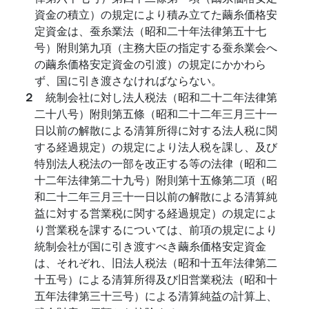
資金の積立）の規定により積み立てた繭糸価格安
定資金は、蚕糸業法（昭和二十年法律第五十七
号）附則第九項（主務大臣の指定する蚕糸業会へ
の繭糸価格安定資金の引渡）の規定にかかわら
ず、国に引き渡さなければならない。
２
統制会社に対し法人税法（昭和二十二年法律第
二十八号）附則第五條（昭和二十二年三月三十一
日以前の解散による清算所得に対する法人税に関
する経過規定）の規定により法人税を課し、及び
特別法人税法の一部を改正する等の法律（昭和二
十二年法律第二十九号）附則第十五條第二項（昭
和二十二年三月三十一日以前の解散による清算純
益に対する営業税に関する経過規定）の規定によ
り営業税を課するについては、前項の規定により
統制会社が国に引き渡すべき繭糸価格安定資金
は、それぞれ、旧法人税法（昭和十五年法律第二
十五号）による清算所得及び旧営業税法（昭和十
五年法律第三十三号）による清算純益の計算上、