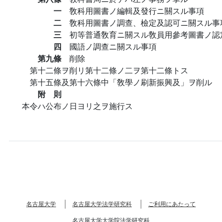
一
敎科用圖書ノ編輯及發行ニ關スル事項
二
敎科用圖書ノ調查、檢定及認可ニ關スル事
三
初等普通敎育ニ關スル敎員用參考圖書ノ認
四
國語ノ調查ニ關スル事項
第九條
削除
第十二條ヲ削リ第十二條ノ二ヲ第十二條トス
第十五條及第十六條中「敎學ノ刷新振興及」ヲ削ル
附 則
本令ハ公布ノ日ヨリ之ヲ施行ス
名古屋大学
名古屋大学法学研究科
ご利用にあたって
名古屋大学大学院法学研究科