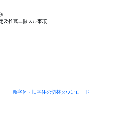
項
定及推薦ニ關スル事項
新字体・旧字体の切替
ダウンロード