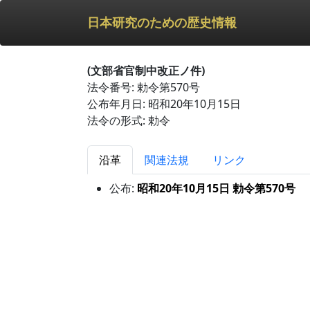
日本研究のための歴史情報
(文部省官制中改正ノ件)
法令番号: 勅令第570号
公布年月日: 昭和20年10月15日
法令の形式: 勅令
沿革
関連法規
リンク
公布:
昭和20年10月15日 勅令第570号