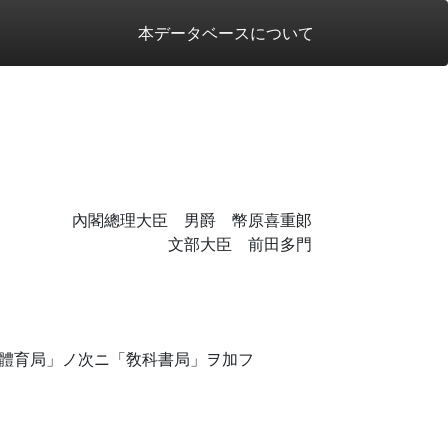
本データベースについて
內閣總理大臣 男爵 幣原喜重郞
文部大臣 前田多門
體育局」ノ次ニ「敎科書局」ヲ加フ