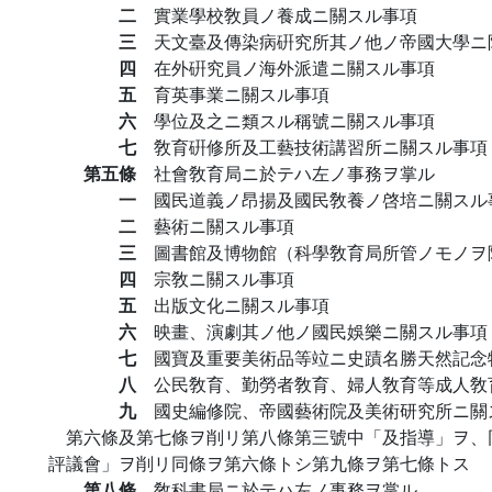
二
實業學校敎員ノ養成ニ關スル事項
三
天文臺及傳染病硏究所其ノ他ノ帝國大學ニ
四
在外硏究員ノ海外派遣ニ關スル事項
五
育英事業ニ關スル事項
六
學位及之ニ類スル稱號ニ關スル事項
七
敎育硏修所及工藝技術講習所ニ關スル事項
第五條
社會敎育局ニ於テハ左ノ事務ヲ掌ル
一
國民道義ノ昂揚及國民敎養ノ啓培ニ關スル
二
藝術ニ關スル事項
三
圖書館及博物館（科學敎育局所管ノモノヲ
四
宗敎ニ關スル事項
五
出版文化ニ關スル事項
六
映畫、演劇其ノ他ノ國民娛樂ニ關スル事項
七
國寶及重要美術品等竝ニ史蹟名勝天然記念
八
公民敎育、勤勞者敎育、婦人敎育等成人敎
九
國史編修院、帝國藝術院及美術研究所ニ關
第六條及第七條ヲ削リ第八條第三號中「及指導」ヲ、
評議會」ヲ削リ同條ヲ第六條トシ第九條ヲ第七條トス
第八條
敎科書局ニ於テハ左ノ事務ヲ掌ル