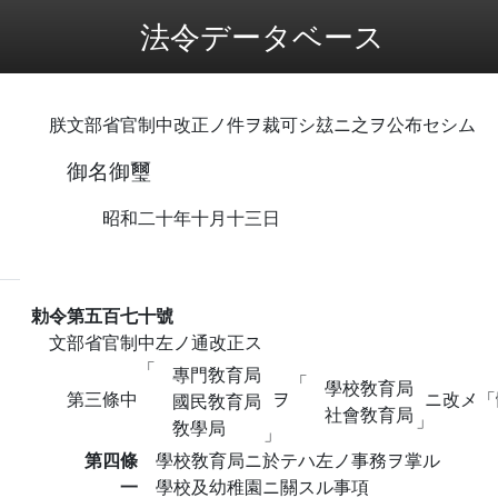
法令データベース
朕文部省官制中改正ノ件ヲ裁可シ玆ニ之ヲ公布セシム
御名御璽
昭和二十年十月十三日
勅令第五百七十號
文部省官制中左ノ通改正ス
「
專門敎育局
「
學校敎育局
第三條中
ヲ
ニ改メ「
國民敎育局
社會敎育局
」
敎學局
」
第四條
學校敎育局ニ於テハ左ノ事務ヲ掌ル
一
學校及幼稚園ニ關スル事項