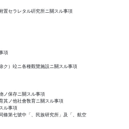
附置セラレタル硏究所ニ關スル事項
事項
除ク）竝ニ各種觀覽施設ニ關スル事項
物ノ保存ニ關スル事項
育其ノ他社會敎育ニ關スル事項
スル事項
同條第七號中「、民族研究所」及「、航空