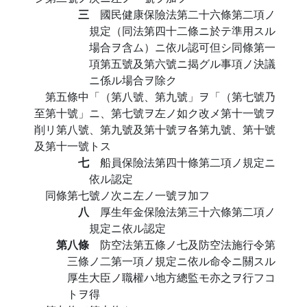
三
國民健康保險法第二十六條第二項ノ
規定（同法第四十二條ニ於テ準用スル
場合ヲ含ム）ニ依ル認可但シ同條第一
項第五號及第六號ニ揭グル事項ノ決議
ニ係ル場合ヲ除ク
第五條中「（第八號、第九號」ヲ「（第七號乃
至第十號」ニ、第七號ヲ左ノ如ク改メ第十一號ヲ
削リ第八號、第九號及第十號ヲ各第九號、第十號
及第十一號トス
七
船員保險法第四十條第二項ノ規定ニ
依ル認定
同條第七號ノ次ニ左ノ一號ヲ加フ
八
厚生年金保險法第三十六條第二項ノ
規定ニ依ル認定
第八條
防空法第五條ノ七及防空法施行令第
三條ノ二第一項ノ規定ニ依ル命令ニ關スル
厚生大臣ノ職權ハ地方總監モ亦之ヲ行フコ
トヲ得