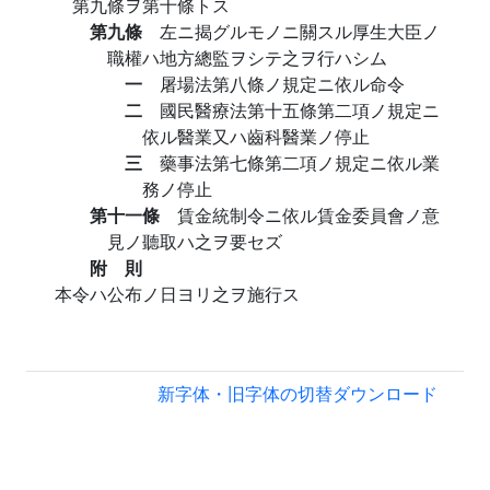
第九條ヲ第十條トス
第九條
左ニ揭グルモノニ關スル厚生大臣ノ
職權ハ地方總監ヲシテ之ヲ行ハシム
一
屠場法第八條ノ規定ニ依ル命令
二
國民醫療法第十五條第二項ノ規定ニ
依ル醫業又ハ齒科醫業ノ停止
三
藥事法第七條第二項ノ規定ニ依ル業
務ノ停止
第十一條
賃金統制令ニ依ル賃金委員會ノ意
見ノ聽取ハ之ヲ要セズ
附 則
本令ハ公布ノ日ヨリ之ヲ施行ス
新字体・旧字体の切替
ダウンロード