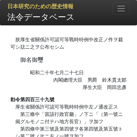
日本研究のための歴史情報
法令データベース
朕厚生省關係許可認可等戰時特例中改正ノ件ヲ裁
可シ玆ニ之ヲ公布セシム
御名御璽
昭和二十年七月二十七日
內閣總理大臣 男爵 鈴木貫太郞
厚生大臣 岡田忠彥
勅令第四百三十九號
厚生省關係許可認可等戰時特例中左ノ通改正ス
第三條中「當該行政官廳」ノ下ニ「（第一號ニ
揭グルモノニ付テハ地方長官）」ヲ加フ
第四條中第三號及第四號ヲ各第四號及第五號ト
シ第二號ノ次ニ左ノ一號ヲ加フ