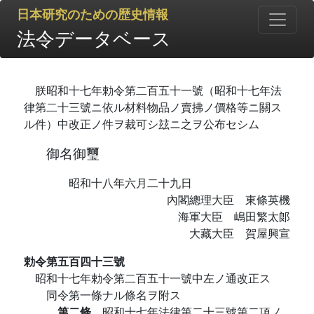
日本研究のための歴史情報
法令データベース
朕昭和十七年勅令第二百五十一號（昭和十七年法
律第二十三號ニ依ル材料物品ノ賣拂ノ價格等ニ關ス
ル件）中改正ノ件ヲ裁可シ玆ニ之ヲ公布セシム
御名御璽
昭和十八年六月二十九日
內閣總理大臣 東條英機
海軍大臣 嶋田繁太郞
大藏大臣 賀屋興宣
勅令第五百四十三號
昭和十七年勅令第二百五十一號中左ノ通改正ス
同令第一條ナル條名ヲ附ス
第二條
昭和十七年法律第二十三號第二項ノ