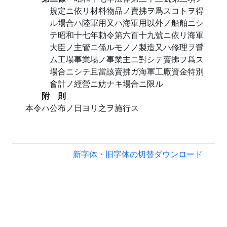
規定ニ依リ材料物品ノ賣拂ヲ爲スコトヲ得
ル場合ハ陸軍用又ハ海軍用以外ノ船舶ニシ
テ昭和十七年勅令第六百十九號ニ依リ海軍
大臣ノ主管ニ係ルモノノ製造又ハ修理ヲ營
ム工場事業場ノ事業主ニ對シテ賣拂ヲ爲ス
場合ニシテ且當該賣拂ガ海軍工廠資金特別
會計ノ經營ニ妨ナキ場合ニ限ル
附 則
本令ハ公布ノ日ヨリ之ヲ施行ス
新字体・旧字体の切替
ダウンロード