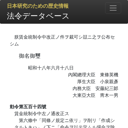
日本研究のための歴史情報
法令データベース
朕賃金統制令中改正ノ件ヲ裁可シ玆ニ之ヲ公布セ
シム
御名御璽
昭和十八年六月十八日
內閣總理大臣 東條英機
厚生大臣 小泉親彥
內務大臣 安藤紀三郞
大東亞大臣 靑木一男
勅令第五百十四號
賃金統制令中左ノ通改正ス
第六條中「同條ノ規定ニ依リ」ヲ削リ「作成シ
タルトキハ」ノ下ニ「命令ヲ以テ定ムル場合ヲ除