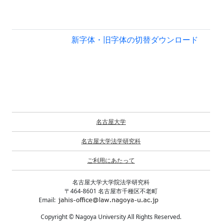
新字体・旧字体の切替
ダウンロード
名古屋大学
名古屋大学法学研究科
ご利用にあたって
名古屋大学大学院法学研究科
〒464-8601 名古屋市千種区不老町
Email:
Copyright © Nagoya University All Rights Reserved.