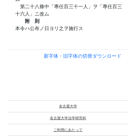
第二十八條中「專任百三十一人」ヲ「專任百三
十六人」ニ改ム
附 則
本令ハ公布ノ日ヨリ之ヲ施行ス
新字体・旧字体の切替
ダウンロード
名古屋大学
名古屋大学法学研究科
ご利用にあたって