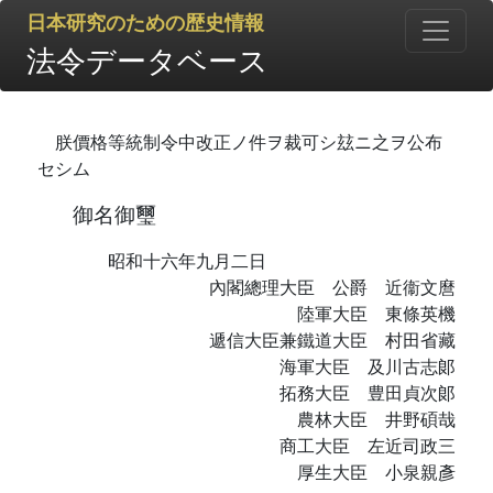
日本研究のための歴史情報
法令データベース
朕價格等統制令中改正ノ件ヲ裁可シ玆ニ之ヲ公布
セシム
御名御璽
昭和十六年九月二日
內閣總理大臣 公爵 近衞文麿
陸軍大臣 東條英機
遞信大臣兼鐵道大臣 村田省藏
海軍大臣 及川古志郞
拓務大臣 豊田貞次郞
農林大臣 井野碩哉
商工大臣 左近司政三
厚生大臣 小泉親彥