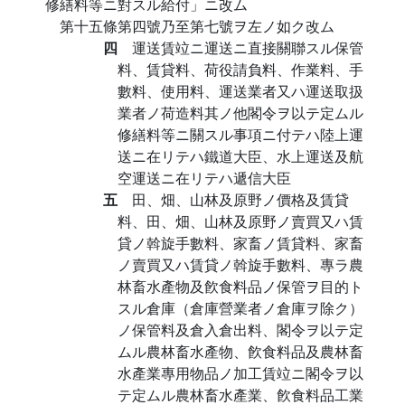
修繕料等ニ對スル給付」ニ改ム
第十五條第四號乃至第七號ヲ左ノ如ク改ム
四
運送賃竝ニ運送ニ直接關聯スル保管
料、賃貸料、荷役請負料、作業料、手
數料、使用料、運送業者又ハ運送取扱
業者ノ荷造料其ノ他閣令ヲ以テ定ムル
修繕料等ニ關スル事項ニ付テハ陸上運
送ニ在リテハ鐵道大臣、水上運送及航
空運送ニ在リテハ遞信大臣
五
田、畑、山林及原野ノ價格及賃貸
料、田、畑、山林及原野ノ賣買又ハ賃
貸ノ斡旋手數料、家畜ノ賃貸料、家畜
ノ賣買又ハ賃貸ノ斡旋手數料、專ラ農
林畜水產物及飮食料品ノ保管ヲ目的ト
スル倉庫（倉庫營業者ノ倉庫ヲ除ク）
ノ保管料及倉入倉出料、閣令ヲ以テ定
ムル農林畜水產物、飮食料品及農林畜
水產業專用物品ノ加工賃竝ニ閣令ヲ以
テ定ムル農林畜水產業、飮食料品工業