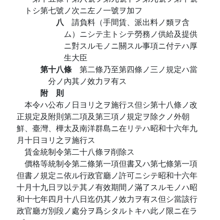
トシ第七號ノ次ニ左ノ一號ヲ加フ
八
請負料（手間賃、派出料ノ類ヲ含
ム）ニシテ主トシテ勞務ノ供給及提供
ニ對スルモノニ關スル事項ニ付テハ厚
生大臣
第十八條
第二條乃至第四條ノ三ノ規定ハ當
分ノ內其ノ效力ヲ有ス
附 則
本令ハ公布ノ日ヨリ之ヲ施行ス但シ第十八條ノ改
正規定及附則第二項及第三項ノ規定ヲ除クノ外朝
鮮、臺灣、樺太及南洋群島ニ在リテハ昭和十六年九
月十日ヨリ之ヲ施行ス
賃金統制令第二十八條ヲ削除ス
價格等統制令第二條第一項但書又ハ第七條第一項
但書ノ規定ニ依ル行政官廳ノ許可ニシテ昭和十六年
十月十九日ヲ以テ其ノ有效期間ノ滿了スルモノハ昭
和十七年四月十八日迄仍其ノ效力ヲ有ス但シ當該行
政官廳ガ別段ノ處分ヲ爲シタルトキハ此ノ限ニ在ラ