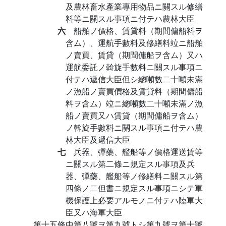
及農林畜水產業專用物品ニ關スル修繕
料等ニ關スル事項ニ付テハ農林大臣
六
船舶ノ價格、賃貸料（期間傭船料ヲ
含ム）、運航手數料及修繕料竝ニ船舶
ノ賣買、賃貸（期間傭船ヲ含ム）又ハ
運航委託ノ斡旋手數料ニ關スル事項ニ
付テハ遞信大臣但シ總噸數二十噸未滿
ノ漁船ノ賣買價格及賃貸料（期間傭船
料ヲ含ム）竝ニ總噸數二十噸未滿ノ漁
船ノ賣買又ハ賃貸（期間傭船ヲ含ム）
ノ斡旋手數料ニ關スル事項ニ付テハ農
林大臣及遞信大臣
七
兵器、彈藥、艦船等ノ價格運送賃等
ニ關スル第二條ニ規定スル事項及兵
器、彈藥、艦船等ノ修繕料ニ關スル第
四條ノ二但書ニ規定スル事項ニシテ軍
機保護上必要アルモノニ付テハ陸軍大
臣又ハ海軍大臣
第十五條中第八號ヲ第九號トシ第九號ヲ第十號