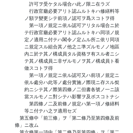
許可ヲ受ケタル場合ハ此ノ限ニ在ラズ
行政官廳必要アリト認ムルトキハ修繕料等
ノ額ヲ變更シテ前項ノ認可ヲ爲スコトヲ得
第一項ノ規定ニ依ル認可アリタル場合ニ於
テ行政官廳必要アリト認ムルトキハ同項ノ規
定ノ適用ニ付テハ閣令ノ定ムル所ニ依リ同項
ニ規定スル組合其ノ他之ニ準ズルモノノ地區
內ニ於テ其ノ構成員タル資格ヲ有スル者ニシ
テ其ノ構成員ニ非ザルモノヲ其ノ構成員ト看
做スコトヲ得
第一項ノ規定ニ依ル認可又ハ前項ノ規定ニ
依ル處分ハ此等ノ處分實施ノ際現ニ存スル契
約ニシテ其ノ際第四條ノ二但書各號ノ一ニ該
當スルモノニ對シテハ影響ヲ及ボスコトナシ
第四條ノ二及前條ノ規定ハ第一項ノ修繕料
等ニ付テハ之ヲ適用セズ
第五條中「前三條」ヲ「第二條乃至第四條及前
條」ニ改ム
第六條第一項中「第二條乃至第四條」ヲ「第二