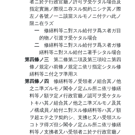
者ニ於テ行政官廳ノ許可ヲ受ケタル場合及
指定實施ノ際現ニ存スル契約ニシテ其ノ際
左ノ各號ノ一ニ該當スルモノニ付テハ此ノ
限ニ在ラズ
一
修繕料等ニ對スル給付ヲ爲ス者ガ目
的物ノ引渡ヲ受ケタル場合
二
修繕料等ニ對スル給付ヲ爲ス者ガ修
繕料等ニ對スル給付ニ著手シタル場合
第四條ノ三
第二條第二項及第三項竝ニ第四
條ノ規定ハ前條ノ規定ニ依リ指定シタル修
繕料等ニ付之ヲ準用ス
第四條ノ四
修繕料等ノ受領者ノ組合其ノ他
之ニ準ズルモノ閣令ノ定ムル所ニ依リ修繕
料等ノ額ヲ定メ行政官廳ノ認可ヲ受ケタル
トキハ其ノ組合其ノ他之ニ準ズルモノ及其
ノ構成員ノ給付ニ對スル修繕料等ハ其ノ額
ヲ超エテ之ヲ契約シ、支拂ヒ又ハ受領スル
コトヲ得ズ但シ閣令ノ定ムル所ニ依リ修繕
料等ノ支拂者又ハ受領者ニ於テ行政官廳ノ