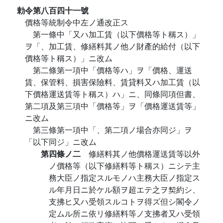
勅令第八百四十一號
價格等統制令中左ノ通改正ス
第一條中「又ハ加工賃（以下價格等ト稱ス）」
ヲ「、加工賃、修繕料其ノ他ノ財產的給付（以下
價格等ト稱ス）」ニ改ム
第二條第一項中「價格等ハ」ヲ「價格、運送
賃、保管料、損害保險料、賃貸料又ハ加工賃（以
下價格運送賃等ト稱ス）ハ」ニ、同條同項但書、
第二項及第三項中「價格等」ヲ「價格運送賃等」
ニ改ム
第三條第一項中「、第二項ノ場合亦同ジ」ヲ
「以下同ジ」ニ改ム
第四條ノ二
修繕料其ノ他價格運送賃等以外
ノ價格等（以下修繕料等ト稱ス）ニシテ主
務大臣ノ指定スルモノハ主務大臣ノ指定ス
ル年月日ニ於ケル額ヲ超エテ之ヲ契約シ、
支拂ヒ又ハ受領スルコトヲ得ズ但シ閣令ノ
定ムル所ニ依リ修繕料等ノ支拂者又ハ受領