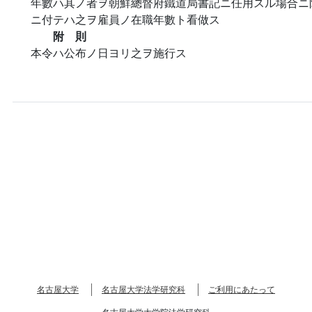
年數ハ其ノ者ヲ朝鮮總督府鐵道局書記ニ任用スル場合ニ
ニ付テハ之ヲ雇員ノ在職年數ト看做ス
附 則
本令ハ公布ノ日ヨリ之ヲ施行ス
名古屋大学
名古屋大学法学研究科
ご利用にあたって