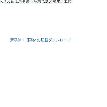
限リ文官任用令第六條第七號ノ規定ノ適用
新字体・旧字体の切替
ダウンロード