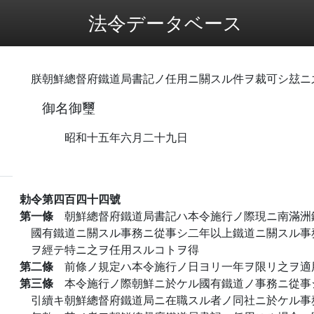
法令データベース
朕朝鮮總督府鐵道局書記ノ任用ニ關スル件ヲ裁可シ玆ニ
御名御璽
昭和十五年六月二十九日
勅令第四百四十四號
第一條
朝鮮總督府鐵道局書記ハ本令施行ノ際現ニ南滿洲
國有鐵道ニ關スル事務ニ從事シ二年以上鐵道ニ關スル事
ヲ經テ特ニ之ヲ任用スルコトヲ得
第二條
前條ノ規定ハ本令施行ノ日ヨリ一年ヲ限リ之ヲ適
第三條
本令施行ノ際朝鮮ニ於ケル國有鐵道ノ事務ニ從事
引續キ朝鮮總督府鐵道局ニ在職スル者ノ同社ニ於ケル事