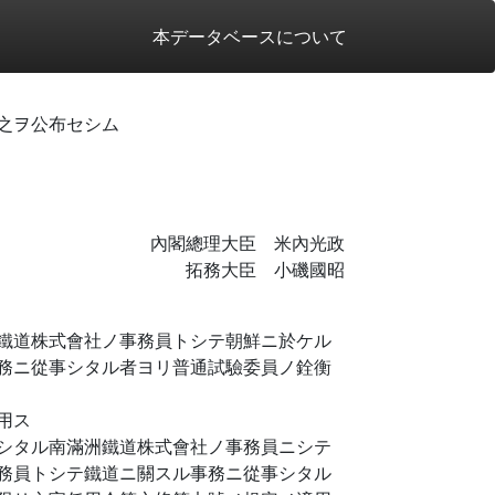
本データベースについて
之ヲ公布セシム
內閣總理大臣 米內光政
拓務大臣 小磯國昭
鐵道株式會社ノ事務員トシテ朝鮮ニ於ケル
務ニ從事シタル者ヨリ普通試驗委員ノ銓衡
用ス
シタル南滿洲鐵道株式會社ノ事務員ニシテ
務員トシテ鐵道ニ關スル事務ニ從事シタル