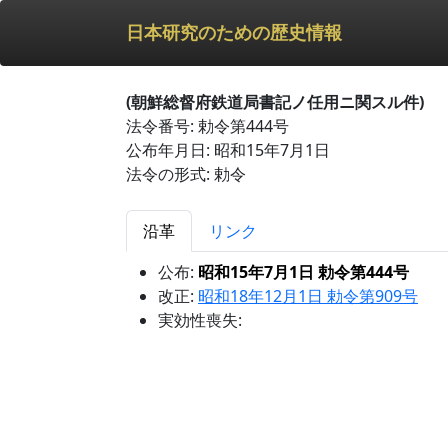
日本研究のための歴史情報
(朝鮮総督府鉄道局書記ノ任用ニ関スル件)
法令番号: 勅令第444号
公布年月日: 昭和15年7月1日
法令の形式: 勅令
沿革
リンク
公布:
昭和15年7月1日 勅令第444号
改正:
昭和18年12月1日 勅令第909号
実効性喪失: