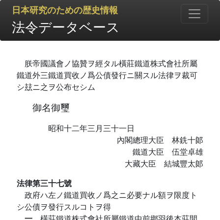
日本研究のための歴史情報
法令データベース
朕帝國議會ノ協贊ヲ經タル橫莊鐵道株式會社所屬
鐵道外三鐵道買收ノ爲公債發行ニ關スル法律ヲ裁可
シ玆ニ之ヲ公布セシム
御名御璽
昭和十二年三月三十一日
內閣總理大臣 林銑十郞
鐵道大臣 伍堂卓雄
大藏大臣 結城豐太郞
法律第三十七號
政府ハ左ノ鐵道買收ノ爲之ニ必要ナル額ヲ限度ト
シ公債ヲ發行スルコトヲ得
一
橫莊鐵道株式會社所屬鐵道中前鄕羽後本莊間