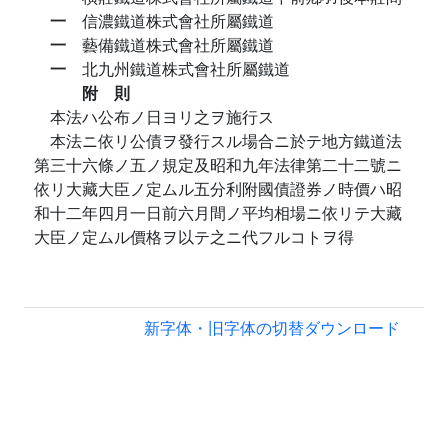
一
信濃鐵道株式會社所屬鐵道
一
藝備鐵道株式會社所屬鐵道
一
北九州鐵道株式會社所屬鐵道
附 則
本法ハ公布ノ日ヨリ之ヲ施行ス
本法ニ依リ公債ヲ發行スル場合ニ於テ地方鐵道法
第三十六條ノ五ノ規定及昭和九年法律第二十二號ニ
依リ大藏大臣ノ定ムル五分利附國債證券ノ時價ハ昭
和十二年四月一日前六月間ノ平均相場ニ依リテ大藏
大臣ノ定ムル價格ヲ以テ之ニ代フルコトヲ得
新字体・旧字体の切替
ダウンロード