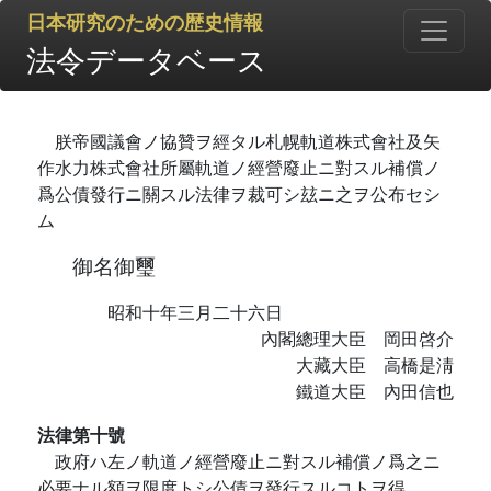
日本研究のための歴史情報
法令データベース
朕帝國議會ノ協贊ヲ經タル札幌軌道株式會社及矢
作水力株式會社所屬軌道ノ經營廢止ニ對スル補償ノ
爲公債發行ニ關スル法律ヲ裁可シ玆ニ之ヲ公布セシ
ム
御名御璽
昭和十年三月二十六日
內閣總理大臣 岡田啓介
大藏大臣 高橋是淸
鐵道大臣 內田信也
法律第十號
政府ハ左ノ軌道ノ經營廢止ニ對スル補償ノ爲之ニ
必要ナル額ヲ限度トシ公債ヲ發行スルコトヲ得