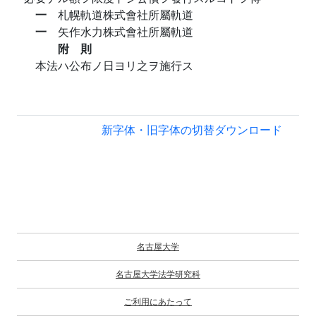
一
札幌軌道株式會社所屬軌道
一
矢作水力株式會社所屬軌道
附 則
本法ハ公布ノ日ヨリ之ヲ施行ス
新字体・旧字体の切替
ダウンロード
名古屋大学
名古屋大学法学研究科
ご利用にあたって