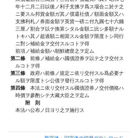
年十二月二日以後ノ利子支拂ヲ爲ス場合ニ於テ之
ニ要スル邦貨金額ガ其ノ償還社債ノ額面金額又ハ
支拂利札ノ券面金額ヲ英貨一磅ニ付九圓七十六錢
三厘ノ割合ヲ以テ換算シタル金額ニ比シ多額ナル
トキハ其ノ超過額ニ相當スル金額ヲ限度トシ同行
ニ對シ補給金ヲ交付スルコトヲ得
前項ノ補給金額ハ朝鮮總督之ヲ定ム
第二條
前條ノ補給金ハ國債證券ヲ以テ之ヲ交付ス
ルコトヲ得
第三條
政府ハ前條ノ規定ニ依リ交付スル爲必要ナ
ル額ヲ限度トシ公債ヲ發行スルコトヲ得
第四條
本法ニ依リ交付スル國債證券ノ交付價格ハ
時價ヲ參酌シテ大藏大臣之ヲ定ム
附 則
本法ハ公布ノ日ヨリ之ヲ施行ス