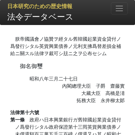
日本研究のための歴史情報
法令データベース
朕帝國議會ノ協贊ヲ經タル舊韓國起業資金貸付ノ
爲發行シタル英貨興業債券ノ元利支拂爲替差損金補
給ニ關スル法律ヲ裁可シ玆ニ之ヲ公布セシム
御名御璽
昭和八年三月二十七日
內閣總理大臣 子爵 齋藤實
大藏大臣 高橋是淸
拓務大臣 永井柳太郞
法律第十六號
第一條
政府ハ日本興業銀行ガ舊韓國起業資金貸付
ノ爲發行シタル政府保證第十三囘英貨興業債券ノ
未償還額百三萬五千三百磅ノ償還又ハ其ノ昭和七