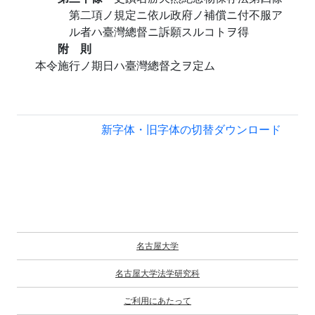
第二項ノ規定ニ依ル政府ノ補償ニ付不服ア
ル者ハ臺灣總督ニ訴願スルコトヲ得
附 則
本令施行ノ期日ハ臺灣總督之ヲ定ム
新字体・旧字体の切替
ダウンロード
名古屋大学
名古屋大学法学研究科
ご利用にあたって