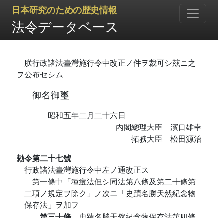
日本研究のための歴史情報
法令データベース
朕行政諸法臺灣施行令中改正ノ件ヲ裁可シ玆ニ之
ヲ公布セシム
御名御璽
昭和五年二月二十六日
內閣總理大臣 濱口雄幸
拓務大臣 松田源治
勅令第二十七號
行政諸法臺灣施行令中左ノ通改正ス
第一條中「種痘法但シ同法第八條及第二十條第
二項ノ規定ヲ除ク」ノ次ニ「史蹟名勝天然紀念物
保存法」ヲ加フ
第三十條
史蹟名勝天然紀念物保存法第四條