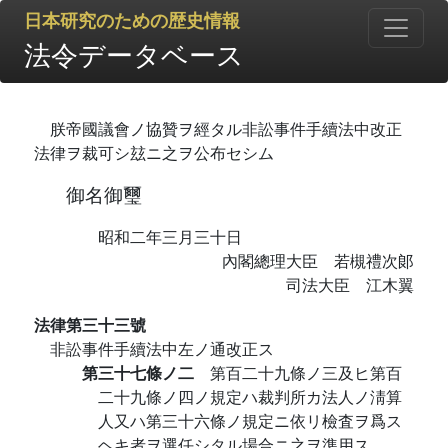
日本研究のための歴史情報
法令データベース
朕帝國議會ノ協贊ヲ經タル非訟事件手續法中改正
法律ヲ裁可シ玆ニ之ヲ公布セシム
御名御璽
昭和二年三月三十日
內閣總理大臣 若槻禮次郞
司法大臣 江木翼
法律第三十三號
非訟事件手續法中左ノ通改正ス
第三十七條ノ二
第百二十九條ノ三及ヒ第百
二十九條ノ四ノ規定ハ裁判所カ法人ノ淸算
人又ハ第三十六條ノ規定ニ依リ檢査ヲ爲ス
ヘキ者ヲ選任シタル場合ニ之ヲ準用ス