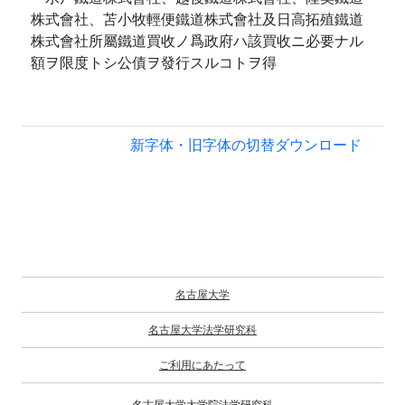
株式會社、苫小牧輕便鐵道株式會社及日高拓殖鐵道
株式會社所屬鐵道買收ノ爲政府ハ該買收ニ必要ナル
額ヲ限度トシ公債ヲ發行スルコトヲ得
新字体・旧字体の切替
ダウンロード
名古屋大学
名古屋大学法学研究科
ご利用にあたって
名古屋大学大学院法学研究科