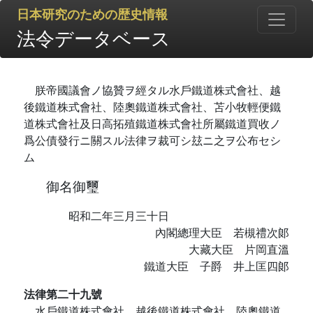
日本研究のための歴史情報
法令データベース
朕帝國議會ノ協贊ヲ經タル水戶鐵道株式會社、越
後鐵道株式會社、陸奧鐵道株式會社、苫小牧輕便鐵
道株式會社及日高拓殖鐵道株式會社所屬鐵道買收ノ
爲公債發行ニ關スル法律ヲ裁可シ玆ニ之ヲ公布セシ
ム
御名御璽
昭和二年三月三十日
內閣總理大臣 若槻禮次郞
大藏大臣 片岡直溫
鐵道大臣 子爵 井上匡四郞
法律第二十九號
水戶鐵道株式會社、越後鐵道株式會社、陸奧鐵道