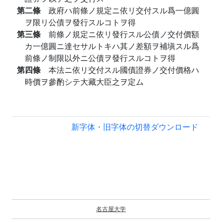
第二條
政府ハ前條ノ規定ニ依リ交付スル爲一億圓
ヲ限リ公債ヲ發行スルコトヲ得
第三條
前條ノ規定ニ依リ發行スル公債ノ交付價額
カ一億圓ニ達セサルトキハ其ノ差額ヲ補塡スル爲
前條ノ制限以外ニ公債ヲ發行スルコトヲ得
第四條
本法ニ依リ交付スル國債證券ノ交付價格ハ
時價ヲ參酌シテ大藏大臣之ヲ定ム
新字体・旧字体の切替
ダウンロード
名古屋大学