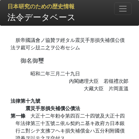
日本研究のための歴史情報
法令データベース
朕帝國議會ノ協贊ヲ經タル震災手形損失補償公債
法ヲ裁可シ玆ニ之ヲ公布セシム
御名御璽
昭和二年三月二十九日
內閣總理大臣 若槻禮次郞
大藏大臣 片岡直溫
法律第十九號
震災手形損失補償公債法
第一條
大正十二年勅令第四百二十四號及大正十四
年法律第三十五號ニ依ル契約ニ基キ政府カ日本銀
行ニ對シテ支拂フヘキ損失補償金ハ五分利附國債
證券ヲ以テ之ヲ交付ス