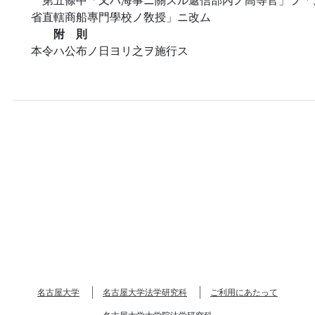
省直轄商船專門學校ノ敎授」ニ改ム
附 則
本令ハ公布ノ日ヨリ之ヲ施行ス
名古屋大学
名古屋大学法学研究科
ご利用にあたって