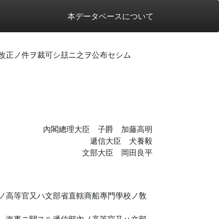
本データベースについて
改正ノ件ヲ裁可シ玆ニ之ヲ公布セシム
內閣總理大臣 子爵 加藤高明
遞信大臣 犬養毅
文部大臣 岡田良平
ノ高等官又ハ文部省直轄商船專門學校ノ敎
、海事ニ關スル遞信部內ノ高等官又ハ文部