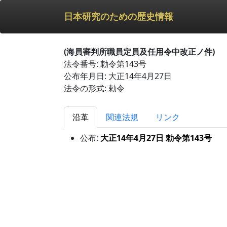
日本研究のための歴史情報
(海員審判所職員定員及任用令中改正ノ件)
法令番号: 勅令第143号
公布年月日: 大正14年4月27日
法令の形式: 勅令
沿革
関連法規
リンク
公布:
大正14年4月27日 勅令第143号