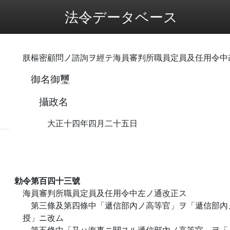
法令データベース
朕樞密顧問ノ諮詢ヲ經テ海員審判所職員定員及任用令中
御名御璽
攝政名
大正十四年四月二十五日
勅令第百四十三號
海員審判所職員定員及任用令中左ノ通改正ス
第三條及第四條中「遞信部內ノ高等官」ヲ「遞信部內
授」ニ改ム
第五條中「又ハ海事ニ關スル遞信部內ノ高等官」ヲ「