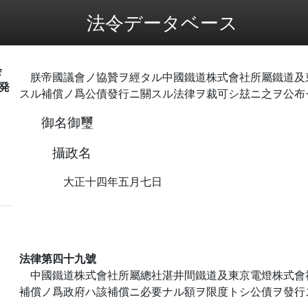
法令データベース
会
朕帝國議會ノ協贊ヲ經タル中國鐵道株式會社所屬鐵道及
発
スル補償ノ爲公債發行ニ關スル法律ヲ裁可シ玆ニ之ヲ公布
御名御璽
攝政名
大正十四年五月七日
法律第四十九號
中國鐵道株式會社所屬總社湛井間鐵道及東京電燈株式會
補償ノ爲政府ハ該補償ニ必要ナル額ヲ限度トシ公債ヲ發行