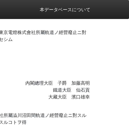
本データベースについて
東京電燈株式會社所屬軌道ノ經營廢止ニ對
セシム
內閣總理大臣 子爵 加藤高明
鐵道大臣 仙石貢
大藏大臣 濱口雄幸
社所屬澁川沼田間軌道ノ經營廢止ニ對スル
スルコトヲ得