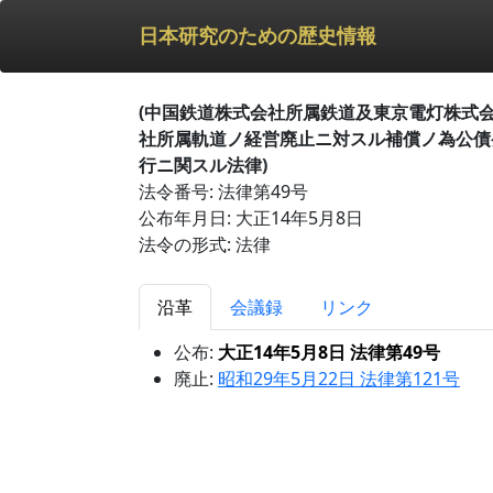
日本研究のための歴史情報
(中国鉄道株式会社所属鉄道及東京電灯株式
社所属軌道ノ経営廃止ニ対スル補償ノ為公債
行ニ関スル法律)
法令番号: 法律第49号
公布年月日: 大正14年5月8日
法令の形式: 法律
沿革
会議録
リンク
公布:
大正14年5月8日 法律第49号
廃止:
昭和29年5月22日 法律第121号