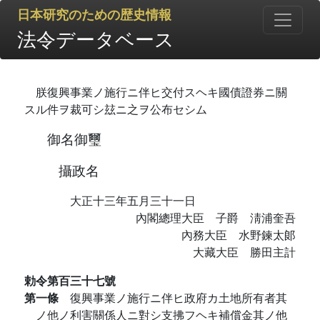
日本研究のための歴史情報
法令データベース
朕復興事業ノ施行ニ伴ヒ交付スヘキ國債證券ニ關
スル件ヲ裁可シ玆ニ之ヲ公布セシム
御名御璽
攝政名
大正十三年五月三十一日
內閣總理大臣 子爵 淸浦奎吾
內務大臣 水野鍊太郞
大藏大臣 勝田主計
勅令第百三十七號
第一條
復興事業ノ施行ニ伴ヒ政府カ土地所有者其
ノ他ノ利害關係人ニ對シ支拂フヘキ補償金其ノ他