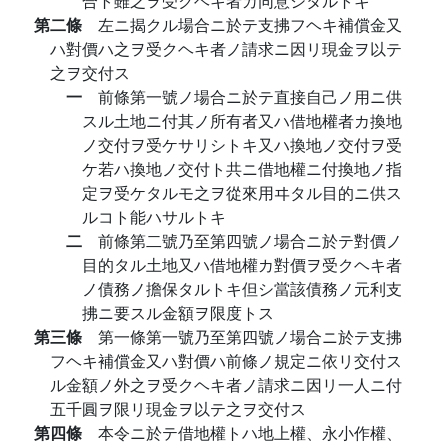
合ト雖之ヲ受クヘキ者カ同意シタルトキ
第二條
左ニ揭クル場合ニ於テ支拂フヘキ補償金又
ハ對價ハ之ヲ受クヘキ者ノ請求ニ因リ現金ヲ以テ
之ヲ交付ス
一
前條第一號ノ場合ニ於テ直接自己ノ用ニ供
スル土地ニ付其ノ所有者又ハ借地權者カ換地
ノ交付ヲ受ケサリシトキ又ハ換地ノ交付ヲ受
ケ若ハ換地ノ交付ト共ニ借地權ニ付換地ノ指
定ヲ受ケタルモ之ヲ從來用ヰタル目的ニ供ス
ルコト能ハサルトキ
二
前條第二號乃至第四號ノ場合ニ於テ對價ノ
目的タル土地又ハ借地權カ對價ヲ受クヘキ者
ノ債務ノ擔保タルトキ但シ當該債務ノ元利支
拂ニ要スル金額ヲ限度トス
第三條
第一條第一號乃至第四號ノ場合ニ於テ支拂
フヘキ補償金又ハ對價ハ前條ノ規定ニ依リ交付ス
ル金額ノ外之ヲ受クヘキ者ノ請求ニ因リ一人ニ付
五千圓ヲ限リ現金ヲ以テ之ヲ交付ス
第四條
本令ニ於テ借地權トハ地上權、永小作權、