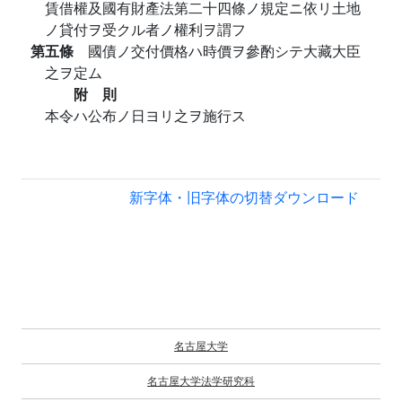
賃借權及國有財產法第二十四條ノ規定ニ依リ土地
ノ貸付ヲ受クル者ノ權利ヲ謂フ
第五條
國債ノ交付價格ハ時價ヲ參酌シテ大藏大臣
之ヲ定ム
附 則
本令ハ公布ノ日ヨリ之ヲ施行ス
新字体・旧字体の切替
ダウンロード
名古屋大学
名古屋大学法学研究科