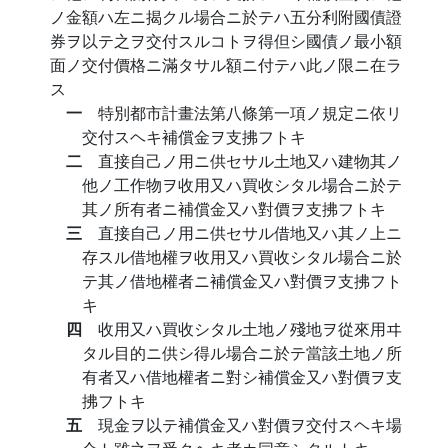
ノ金額ハ左ニ揭クル場合ニ於テハ五分利附國債證
券ヲ以テ之ヲ交付スルコトヲ得但シ國債ノ最小額
面ノ交付價格ニ滿タサル額ニ付テハ此ノ限ニ在ラ
ス
一
特別都市計畫法第八條第一項ノ規定ニ依リ
交付スヘキ補償金ヲ支拂フトキ
二
直接自己ノ用ニ供セサル土地又ハ建物其ノ
他ノ工作物ヲ收用又ハ買收シタル場合ニ於テ
其ノ所有者ニ補償金又ハ對價ヲ支拂フトキ
三
直接自己ノ用ニ供セサル借地又ハ其ノ上ニ
存スル借地權ヲ收用又ハ買收シタル場合ニ於
テ其ノ借地權者ニ補償金又ハ對價ヲ支拂フト
キ
四
收用又ハ買收シタル土地ノ殘地ヲ從來用ヰ
タル目的ニ供シ得ル場合ニ於テ當該土地ノ所
有者又ハ借地權者ニ對シ補償金又ハ對價ヲ支
拂フトキ
五
現金ヲ以テ補償金又ハ對價ヲ交付スヘキ場