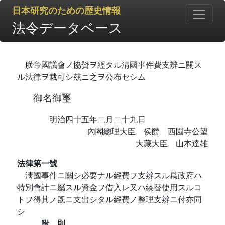
日本研究のための歴史情報
法令データベース
朕帝國議會ノ協贊ヲ經タル淸國事件費支辨ニ關ス
ル法律ヲ裁可シ玆ニ之ヲ公布セシム
御名御璽
明治四十五年二月二十九日
內閣總理大臣 侯爵 西園寺公望
大藏大臣 山本達雄
法律第一號
淸國事件ニ關シ必要ナル經費ヲ支辨スル爲政府ハ
特別會計ニ屬スル資金ヲ借入レ又ハ繰替使用スルコ
トヲ得其ノ旣ニ支出シタル經費ノ整理支辨ニ付亦同
シ
附 則