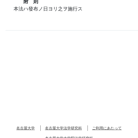
附 則
本法ハ發布ノ日ヨリ之ヲ施行ス
名古屋大学
名古屋大学法学研究科
ご利用にあたって