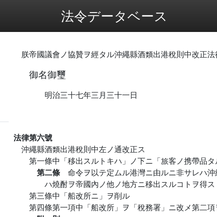
法令データベース
朕帝國議會ノ協贊ヲ經タル沖繩縣酒類出港稅則中改正法
御名御璽
明治三十七年三月三十一日
法律第六號
沖繩縣酒類出港稅則中左ノ通改正ス
第一條中「移出スルトキハ」ノ下ニ「旅客ノ携帶品タ
第二條
命令ヲ以テ定ムル港灣ニ由ルニ非サレハ沖
ハ燒酎ヲ帝國內ノ他ノ地方ニ移出スルコトヲ得ス
第三條中「船改所ニ」ヲ削ル
第四條第一項中「船改所」ヲ「稅務署」ニ改メ第二項