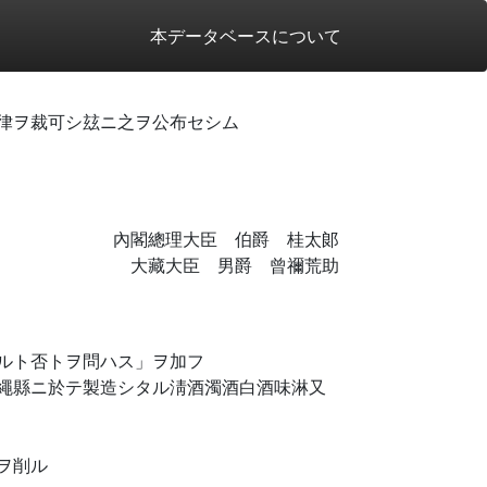
本データベースについて
律ヲ裁可シ玆ニ之ヲ公布セシム
內閣總理大臣 伯爵 桂太郞
大藏大臣 男爵 曾禰荒助
ルト否トヲ問ハス」ヲ加フ
繩縣ニ於テ製造シタル淸酒濁酒白酒味淋又
ヲ削ル