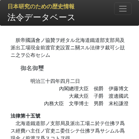
日本研究のための歴史情報
法令データベース
朕帝國議會ノ協贊ヲ經タル北海道鐵道部支部局及
派出工場現金前渡官吏設置ニ關スル法律ヲ裁可シ玆
ニ之ヲ公布セシム
御名御璽
明治三十四年四月二日
內閣總理大臣 侯爵 伊藤博文
大藏大臣 子爵 渡邊國武
內務大臣 文學博士 男爵 末松謙澄
法律第十五號
北海道鐵道部ノ支部局及派出工場ニ於テ仕拂ヲ爲
ス經費ハ主任ノ官吏ニ委任シテ仕拂ヲ爲サシムル爲
現金ノ前渡ヲ爲スコトヲ得