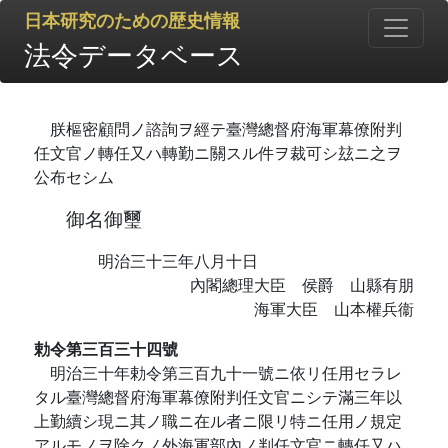
日本研究のための歴史情報
法令データベース
朕樞密顧問ノ諮詢ヲ經テ臺灣總督府海軍幕僚附判
任文官ノ轉任又ハ轉勤ニ關スル件ヲ裁可シ玆ニ之ヲ
公布セシム
御名御璽
明治三十三年八月十日
內閣總理大臣 侯爵 山縣有朋
海軍大臣 山本權兵衞
勅令第三百三十四號
明治三十年勅令第三百九十一號ニ依リ任用セラレ
タル臺灣總督府海軍幕僚附判任文官ニシテ滿三年以
上勤續シ現ニ其ノ職ニ在ル者ニ限リ特ニ任用ノ規定
アルモノヲ除クノ外海軍部內ノ判任文官ニ轉任又ハ