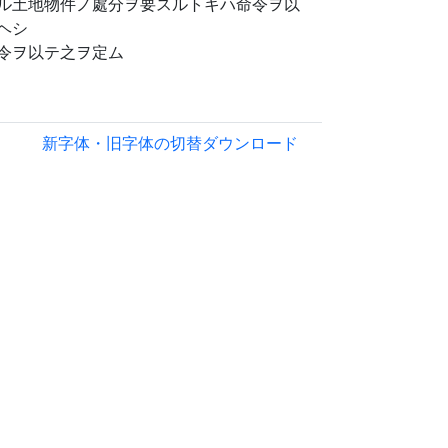
ル土地物件ノ處分ヲ要スルトキハ命令ヲ以
ヘシ
令ヲ以テ之ヲ定ム
新字体・旧字体の切替
ダウンロード