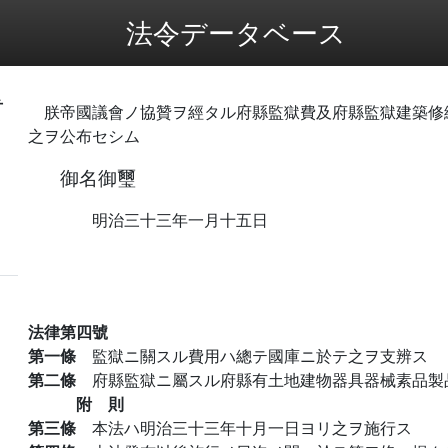
法令データベース
弁
朕帝國議會ノ協贊ヲ經タル府縣監獄費及府縣監獄建築修
之ヲ公布セシム
御名御璽
明治三十三年一月十五日
法律第四號
第一條
監獄ニ關スル費用ハ總テ國庫ニ於テ之ヲ支辨ス
第二條
府縣監獄ニ屬スル府縣有土地建物器具器械素品製
附 則
第三條
本法ハ明治三十三年十月一日ヨリ之ヲ施行ス