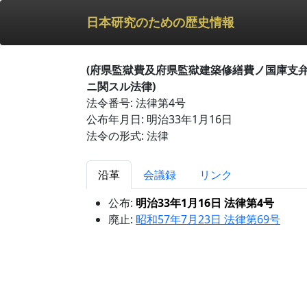
日本研究のための歴史情報
(府県監獄費及府県監獄建築修繕費ノ国庫支
ニ関スル法律)
法令番号: 法律第4号
公布年月日: 明治33年1月16日
法令の形式: 法律
沿革
会議録
リンク
公布:
明治33年1月16日 法律第4号
廃止:
昭和57年7月23日 法律第69号