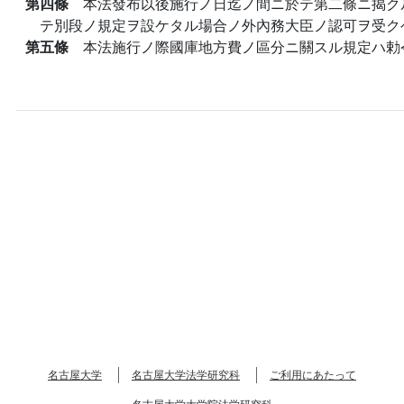
第四條
本法發布以後施行ノ日迄ノ間ニ於テ第二條ニ揭ク
テ別段ノ規定ヲ設ケタル場合ノ外內務大臣ノ認可ヲ受ク
第五條
本法施行ノ際國庫地方費ノ區分ニ關スル規定ハ勅
名古屋大学
名古屋大学法学研究科
ご利用にあたって