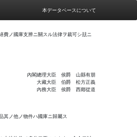
本データベースについて
繕費ノ國庫支辨ニ關スル法律ヲ裁可シ玆ニ
內閣總理大臣 侯爵 山縣有朋
大藏大臣 伯爵 松方正義
內務大臣 侯爵 西鄕從道
品其ノ他ノ物件ハ國庫ニ歸屬ス