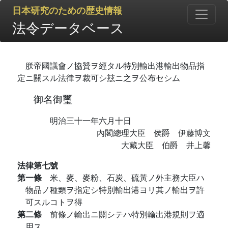
日本研究のための歴史情報
法令データベース
朕帝國議會ノ協贊ヲ經タル特別輸出港輸出物品指
定ニ關スル法律ヲ裁可シ玆ニ之ヲ公布セシム
御名御璽
明治三十一年六月十日
內閣總理大臣 侯爵 伊藤博文
大藏大臣 伯爵 井上馨
法律第七號
第一條
米、麥、麥粉、石炭、硫黃ノ外主務大臣ハ
物品ノ種類ヲ指定シ特別輸出港ヨリ其ノ輸出ヲ許
可スルコトヲ得
第二條
前條ノ輸出ニ關シテハ特別輸出港規則ヲ適
用ス