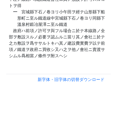
トヲ得
一
宮城縣下石ノ卷ヨリ小午田ヲ經テ山形縣下船
形町ニ至ル鐵道線中宮城縣下石ノ卷ヨリ同縣下
溫泉村鍛冶屋澤ニ至ル鐵道
政府ハ前項ノ許可ヲ與フル場合ニ於テ本線路ノ全
部ヲ敷設スルノ必要ヲ認ムルニ當リ其ノ會社ニ於テ
之カ敷設ヲ爲ササルトキハ其ノ建設費實費ヲ以テ前
項ノ鐵道ヲ政府ニ買收シ又ハ之ヲ他ノ會社ニ賣渡サ
シムル爲相當ノ條件ヲ附スヘシ
新字体・旧字体の切替
ダウンロード