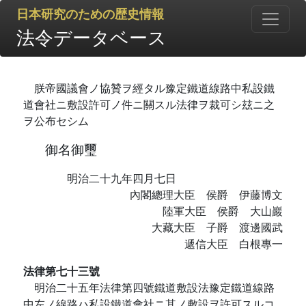
日本研究のための歴史情報
法令データベース
朕帝國議會ノ協贊ヲ經タル豫定鐵道線路中私設鐵
道會社ニ敷設許可ノ件ニ關スル法律ヲ裁可シ玆ニ之
ヲ公布セシム
御名御璽
明治二十九年四月七日
內閣總理大臣 侯爵 伊藤博文
陸軍大臣 侯爵 大山巖
大藏大臣 子爵 渡邊國武
遞信大臣 白根專一
法律第七十三號
明治二十五年法律第四號鐵道敷設法豫定鐵道線路
中左ノ線路ハ私設鐵道會社ニ其ノ敷設ヲ許可スルコ