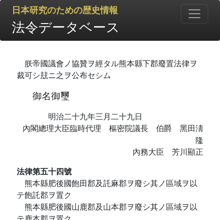
日本研究のための歴史情報
法令データベース
朕帝國議會ノ協贊ヲ經タル熊本縣下郡廢置法律ヲ
裁可シ玆ニ之ヲ公布セシム
御名御璽
明治二十九年三月二十九日
內閣總理大臣臨時代理 樞密院議長 伯爵 黑田淸
隆
內務大臣 芳川顯正
法律第五十四號
熊本縣肥後國飽田郡及託麻郡ヲ廢シ其ノ區域ヲ以
テ飽託郡ヲ置ク
熊本縣肥後國山鹿郡及山本郡ヲ廢シ其ノ區域ヲ以
テ鹿本郡ヲ置ク