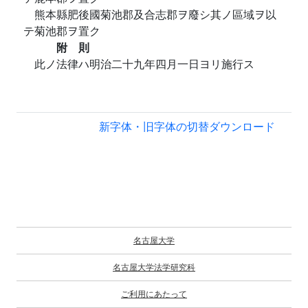
熊本縣肥後國菊池郡及合志郡ヲ廢シ其ノ區域ヲ以
テ菊池郡ヲ置ク
附 則
此ノ法律ハ明治二十九年四月一日ヨリ施行ス
新字体・旧字体の切替
ダウンロード
名古屋大学
名古屋大学法学研究科
ご利用にあたって