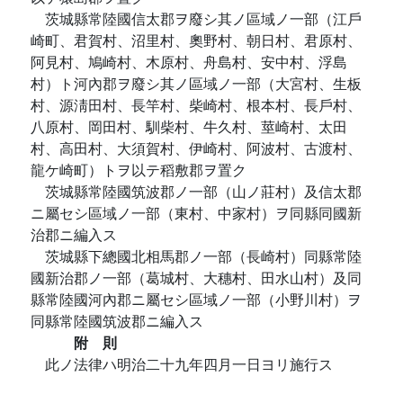
茨城縣常陸國信太郡ヲ廢シ其ノ區域ノ一部（江戶
崎町、君賀村、沼里村、奧野村、朝日村、君原村、
阿見村、鳩崎村、木原村、舟島村、安中村、浮島
村）ト河內郡ヲ廢シ其ノ區域ノ一部（大宮村、生板
村、源淸田村、長竿村、柴崎村、根本村、長戶村、
八原村、岡田村、馴柴村、牛久村、莖崎村、太田
村、高田村、大須賀村、伊崎村、阿波村、古渡村、
龍ケ崎町）トヲ以テ稻敷郡ヲ置ク
茨城縣常陸國筑波郡ノ一部（山ノ莊村）及信太郡
ニ屬セシ區域ノ一部（東村、中家村）ヲ同縣同國新
治郡ニ編入ス
茨城縣下總國北相馬郡ノ一部（長崎村）同縣常陸
國新治郡ノ一部（葛城村、大穗村、田水山村）及同
縣常陸國河內郡ニ屬セシ區域ノ一部（小野川村）ヲ
同縣常陸國筑波郡ニ編入ス
附 則
此ノ法律ハ明治二十九年四月一日ヨリ施行ス