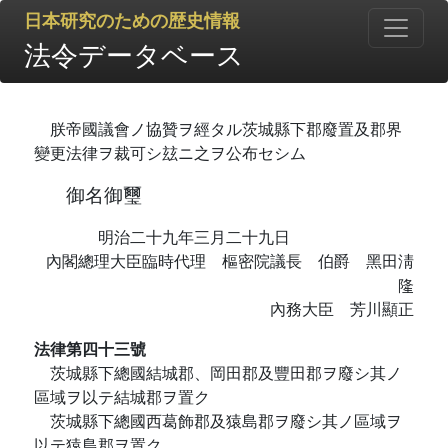
日本研究のための歴史情報
法令データベース
朕帝國議會ノ協贊ヲ經タル茨城縣下郡廢置及郡界
變更法律ヲ裁可シ玆ニ之ヲ公布セシム
御名御璽
明治二十九年三月二十九日
內閣總理大臣臨時代理 樞密院議長 伯爵 黑田淸
隆
內務大臣 芳川顯正
法律第四十三號
茨城縣下總國結城郡、岡田郡及豐田郡ヲ廢シ其ノ
區域ヲ以テ結城郡ヲ置ク
茨城縣下總國西葛飾郡及猿島郡ヲ廢シ其ノ區域ヲ
以テ猿島郡ヲ置ク