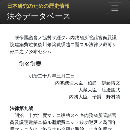
日本研究のための歴史情報
法令データベース
朕帝國議會ノ協贊ヲ經タル內務省所管諸官衙及議
院建築費竝筑後川修築費繰越ニ關スル法律ヲ裁可シ
玆ニ之ヲ公布セシム
御名御璽
明治二十八年三月二日
內閣總理大臣 伯爵 伊藤博文
大藏大臣 渡邊國武
內務大臣 子爵 野村靖
法律第九號
明治二十六年度マテニ竣功スヘキ內務省所管諸官
衙及議院建築ニ係ル繼續費ニシテ竣功遲延ノ爲同年
度マテニ支出ヲ終ラサル金額ハ明治二十九年度マ