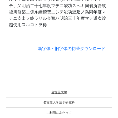
テ、又明治二十七年度マテニ竣功スヘキ同省所管筑
後川修築ニ係ル繼續費ニシテ竣功遲延ノ爲同年度マ
テニ支出ヲ終ラサル金額ハ明治三十年度マテ遞次繰
越使用スルコトヲ得
新字体・旧字体の切替
ダウンロード
名古屋大学
名古屋大学法学研究科
ご利用にあたって