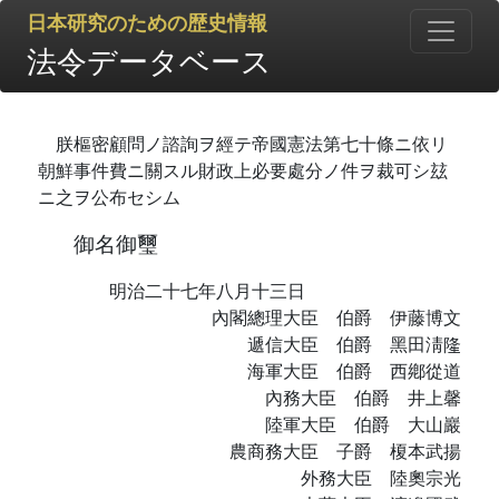
日本研究のための歴史情報
法令データベース
朕樞密顧問ノ諮詢ヲ經テ帝國憲法第七十條ニ依リ
朝鮮事件費ニ關スル財政上必要處分ノ件ヲ裁可シ玆
ニ之ヲ公布セシム
御名御璽
明治二十七年八月十三日
內閣總理大臣 伯爵 伊藤博文
遞信大臣 伯爵 黑田淸隆
海軍大臣 伯爵 西鄕從道
內務大臣 伯爵 井上馨
陸軍大臣 伯爵 大山巖
農商務大臣 子爵 榎本武揚
外務大臣 陸奧宗光