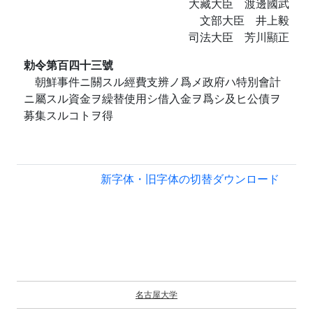
大藏大臣 渡邊國武
文部大臣 井上毅
司法大臣 芳川顯正
勅令第百四十三號
朝鮮事件ニ關スル經費支辨ノ爲メ政府ハ特別會計
ニ屬スル資金ヲ繰替使用シ借入金ヲ爲シ及ヒ公債ヲ
募集スルコトヲ得
新字体・旧字体の切替
ダウンロード
名古屋大学