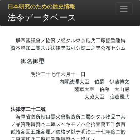
日本研究のための歴史情報
法令データベース
朕帝國議會ノ協贊ヲ經タル東京砲兵工廠据置運轉
資本增加ニ關スル法律ヲ裁可シ玆ニ之ヲ公布セシム
御名御璽
明治二十七年六月十一日
內閣總理大臣 伯爵 伊藤博文
陸軍大臣 伯爵 大山巖
大藏大臣 渡邊國武
法律第二十二號
海軍省舊所轄目黑火藥製造所ニ屬シタル物品中其
ノ品質運轉資本ニ屬スヘキモノハ金拾壹萬五千參百
貳拾參圓五錢參厘ノ價格ヲ以テ明治二十七年度ニ於
テ東京砲兵工廠据置運轉資本ニ增加ス