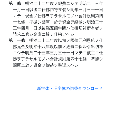
第十條
明治二十二年度ノ經費ニシテ明治二十三年
一月一日以後ニ仕拂切符ヲ發シ同年三月三十一日
マテニ現金ノ仕拂ヲ了ラサルモノハ會計規則第四
十七條ニ準據シ國庫ニ於テ資金ヲ繰越シ明治二十
三年四月一日以後滿五箇年間ハ仕拂切符所有者ノ
請求ニ應シ金庫ニ於テ仕拂フヘシ
第十一條
明治二十二年度以前ノ國債元利恩給ノ仕
拂元金及明治十八年度以前ノ經費ニ係ル引出切符
ニシテ明治二十三年三月三十一日マテニ債主ニ仕
拂ヲ了ラサルモノハ會計規則第四十七條ニ準據シ
國庫ニ於テ資金ヲ繰越シ整理スヘシ
新字体・旧字体の切替
ダウンロード