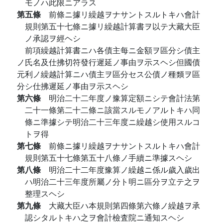
モノハ此限ニアラス
第五條
前條ニ據リ繰越ヲナサントスルトキハ會計
規則第五十七條ニ據リ繰越計算書ヲ以テ大藏大臣
ノ承認ヲ經ヘシ
前項繰越計算書ニハ各債主每ニ金額ヲ區分シ債主
ノ氏名及仕拂切符發行遲延ノ事由ヲ示スヘシ但國債
元利ノ繰越計算ニハ債主ヲ區分セス公債ノ種類ヲ區
分シ仕拂遲延ノ事由ヲ示スヘシ
第六條
明治二十二年度ノ豫算定額ニシテ會計法第
二十一條第二十二條ニ該當スルモノアルトキハ同
條ニ準據シテ明治二十三年度ニ繰越シ使用スルコ
トヲ得
第七條
前條ニ據リ繰越ヲナサントスルトキハ會計
規則第五十七條第五十八條ノ手續ニ準據スヘシ
第八條
明治二十二年度豫算ノ繰越ニ係ル歲入歲出
ハ明治二十三年度所屬ノ分ト明ニ區分ヲ立テ之ヲ
整理スヘシ
第九條
大藏大臣ハ本規則第四條第六條ノ繰越ヲ承
認シタルトキハ之ヲ會計檢査院ニ通知スヘシ