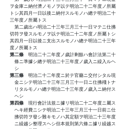
ヲ金庫ニ納付濟ノモノヲ以テ明治二十二年度ノ所屬
トシ其四月一日以後ニ納付スルモノハ總テ明治二十
三年度ノ所屬トス
第二歲出ハ明治二十三年三月三十一日マテニ仕拂
切符ヲ發スルモノヲ以テ明治二十二年度ノ所屬トシ
其四月一日以後ニ支出スルモノハ總テ明治二十三年
度ノ所屬トス
第二條
明治二十二年度ノ歲計剩餘ハ會計法第二十
條ニ準據シ總テ明治二十三年度ノ歲入ニ繰入ルヘ
シ
第三條
明治二十二年度ニ於テ官廳ニ交付シタル現
金ニシテ明治二十三年三月三十一日ニ仕拂殘トナ
リタルモノハ總テ明治二十三年度ノ歲入ニ納付ス
ヘシ
第四條
現行會計法規ニ據リ明治二十二年度ニ屬ス
ヘキ經費ニシテ明治二十三年三月三十一日前ニ仕
拂切符ヲ發シ難キモノハ其定額ヲ明治二十三年度
ニ繰越シ整理スヘシ但本規則第六條ニ據リ繰越ス