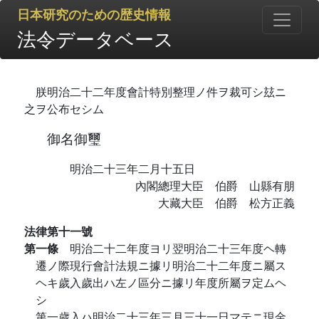
日本研究のための歴史情報
法令データベース
朕明治二十二年度會計特別整理ノ件ヲ裁可シ玆ニ
之ヲ公布セシム
御名御璽
明治二十三年二月十五日
內閣總理大臣 伯爵 山縣有朋
大藏大臣 伯爵 松方正義
法律第十一號
第一條
明治二十二年度ヨリ翌明治二十三年度ヘ轉
遷ノ際現行會計法規ニ據リ明治二十二年度ニ屬ス
ヘキ歲入歲出ハ左ノ區分ニ據リ年度所屬ヲ定ムヘ
シ
第一歲入ハ明治二十三年三月三十一日マテニ現金