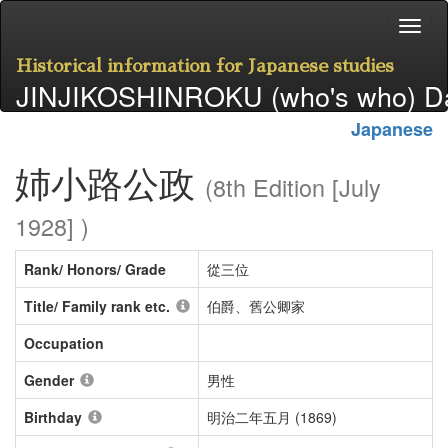
Historical information for Japanese studies
JINJIKOSHINROKU (who's who) D
Japanese
姉小路公政
(8th Edition [July
1928] )
Rank/ Honors/ Grade
從三位
Title/ Family rank etc.
伯爵、舊公卿家
Occupation
Gender
男性
Birthday
明治二年五月 (1869)