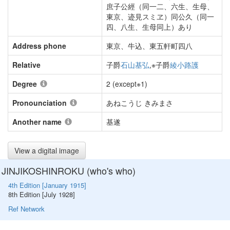
庶子公經（同一二、六生、生母、
東京、迹見スミヱ）同公久（同一
四、八生、生母同上）あり
Address phone
東京、牛込、東五軒町四八
Relative
子爵
石山基弘
,※子爵
綾小路護
Degree
2 (except※1)
Pronounciation
あねこうじ きみまさ
Another name
基遂
View a digital image
JINJIKOSHINROKU (who's who)
4th Edition [January 1915]
8th Edition [July 1928]
Ref Network