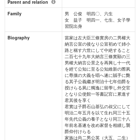
Parent and relation
Family
男 公俊 明四〇、六生
女 益子 明四一、七生、女子學
習院出身
Biography
當家は左大臣三條實房の二男權大
納言公宣の後なり公宣初めて姉小
路と稱す六世にして中絶すること
二百七十九年大納言三條實顯の三
男權大納言公景之を再興し十一代
を經て公知に至る公知維新の際夙
に尊攘の大義を唱へ遂に賊手に斃
る其子公義繼ぎ明治十七年伯爵を
授けらる夙に獨逸に留學し外交官
となり公使館一等書記官に累進す
君其後を享く
君實は子爵石山基弘の叔父にして
明治二年五月を以て生れ同三十五
年先代公義の養子となり同三十八
年前名基遂を改め家督を相續し襲
爵仰付けらる
家族は尚二男公英（大五、二生）