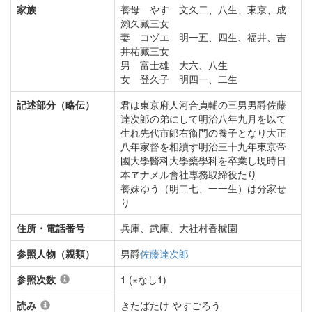
家族
養母 やす 文久二、八生、東京、成
瀨久藏三女
妻 コヅエ 明一五、四生、福井、吉
井祐藏三女
男 富士雄 大六、八生
女 登久子 明四一、二生
記述部分（略伝）
君は東京府人河合貞輔の三男男爵佐藤
達次郞の弟にして明治八年九月を以て
生れ先代市郞右衞門の養子となり大正
八年家督を相續す明治三十九年東京帝
國大學醫科大學藥學科を卒業し現時日
本ヱナメル會社專務取締役たり
養妹ゆう（明二七、一一生）は分家せ
り
住所・電話番号
兵庫、武庫、大社村香櫨園
参照人物（親類）
男爵
佐藤達次郞
参照次数
1 (※なし1)
読み
きたばたけ やすごろう