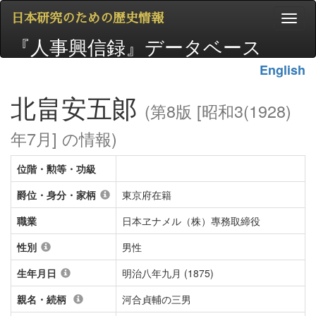
日本研究のための歴史情報
『人事興信録』データベース
English
北畠安五郞
(第8版 [昭和3(1928)
年7月] の情報)
位階・勲等・功級
爵位・身分・家柄
東京府在籍
職業
日本ヱナメル（株）專務取締役
性別
男性
生年月日
明治八年九月 (1875)
親名・続柄
河合貞輔の三男