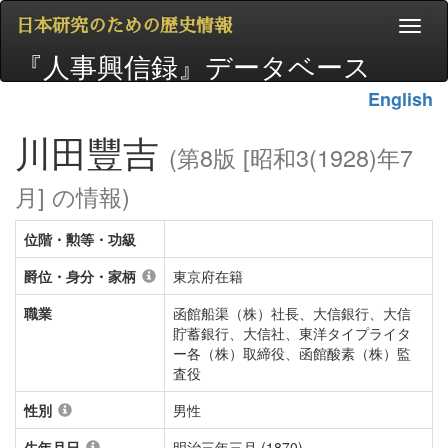
日本研究のための歴史情報
『人事興信録』データベース
English
川田豐吉
(第8版 [昭和3(1928)年7
月] の情報)
位階・勲等・功級
爵位・身分・家柄
東京府在籍
職業
函館船渠（株）社長、大信銀行、大信
貯蓄銀行、大信社、東洋タイプライタ
ー各（株）取締役、函館酸素（株）監
査役
性別
男性
生年月日
明治三年三月 (1870)