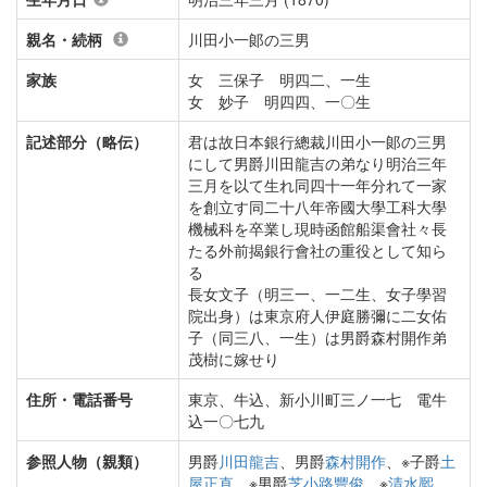
親名・続柄
川田小一郞の三男
家族
女 三保子 明四二、一生
女 妙子 明四四、一〇生
記述部分（略伝）
君は故日本銀行總裁川田小一郞の三男
にして男爵川田龍吉の弟なり明治三年
三月を以て生れ同四十一年分れて一家
を創立す同二十八年帝國大學工科大學
機械科を卒業し現時函館船渠會社々長
たる外前揭銀行會社の重役として知ら
る
長女文子（明三一、一二生、女子學習
院出身）は東京府人伊庭勝彌に二女佑
子（同三八、一生）は男爵森村開作弟
茂樹に嫁せり
住所・電話番号
東京、牛込、新小川町三ノ一七 電牛
込一〇七九
参照人物（親類）
男爵
川田龍吉
、男爵
森村開作
、※子爵
土
屋正直
、※男爵
芝小路豐俊
、※
清水熈