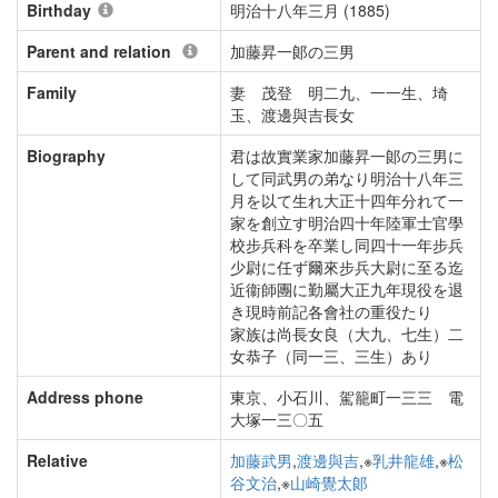
Birthday
明治十八年三月 (1885)
Parent and relation
加藤昇一郞の三男
Family
妻 茂登 明二九、一一生、埼
玉、渡邊與吉長女
Biography
君は故實業家加藤昇一郞の三男に
して同武男の弟なり明治十八年三
月を以て生れ大正十四年分れて一
家を創立す明治四十年陸軍士官學
校步兵科を卒業し同四十一年步兵
少尉に任ず爾來步兵大尉に至る迄
近衞師團に勤屬大正九年現役を退
き現時前記各會社の重役たり
家族は尚長女良（大九、七生）二
女恭子（同一三、三生）あり
Address phone
東京、小石川、駕籠町一三三 電
大塚一三〇五
Relative
加藤武男
,
渡邊與吉
,※
乳井龍雄
,※
松
谷文治
,※
山崎覺太郞