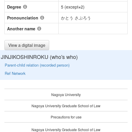
Degree
5 (except※2)
Pronounciation
かとう さぶろう
Another name
View a digital image
JINJIKOSHINROKU (who's who)
Parent-child relation (recorded person)
Ref Network
Nagoya University
Nagoya University Graduate School of Law
Precautions for use
Nagoya University Graduate School of Law