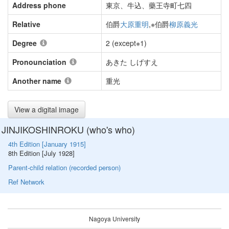
Address phone
東京、牛込、藥王寺町七四
Relative
伯爵
大原重明
,※伯爵
柳原義光
Degree
2 (except※1)
Pronounciation
あきた しげすえ
Another name
重光
View a digital image
JINJIKOSHINROKU (who's who)
4th Edition [January 1915]
8th Edition [July 1928]
Parent-child relation (recorded person)
Ref Network
Nagoya University