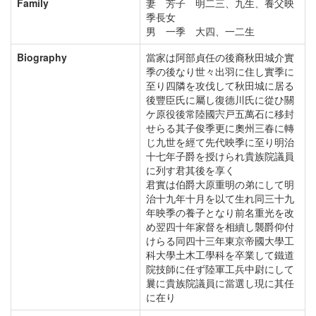
Family
妻 芳子 明二三、九生、養父映
季長女
男 一季 大四、一二生
Biography
當家は阿部貞任の後裔秋田城介實
季の後なり世々出羽に住し實季に
至り四隣を攻伐して秋田城に居る
後豐臣氏に屬し復德川氏に從ひ關
ケ原役後常陸國宍戸五萬石に移封
せらる其子俊季更に奧州三春に轉
じ九世を經て先代映季に至り明治
十七年子爵を授けられ貴族院議員
に列す君其後を享く
君實は伯爵大原重明の弟にして明
治十九年十月を以て生れ同三十九
年映季の養子となり前名重光を改
め翌四十年家督を相續し襲爵仰付
けらる同四十三年東京帝國大學工
科大學土木工學科を卒業して鐵道
院技師に任ず陸軍工兵中尉にして
曩に貴族院議員に當選し現に其任
に在り