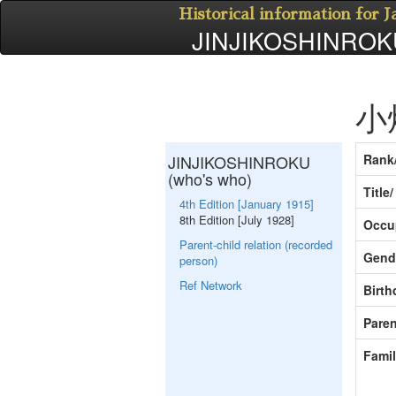
Historical information for 
JINJIKOSHINROKU
小
JINJIKOSHINROKU
Rank
(who's who)
Title
4th Edition [January 1915]
8th Edition [July 1928]
Occu
Parent-child relation (recorded
Gend
person)
Ref Network
Birth
Paren
Fami