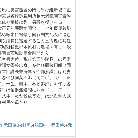
て夙に奧宮慥齋の門に學び維新後彈正
屋宮城各控訴裁判所長元老院議官貴族
に依り華族に列し男爵を授けらる
大正元年襲爵す明治二十七年慶應義塾
爲め歐米に留學し同行副支配人に進む
族院議員に當選すること三囘現に其任
茨城縣稻敷郡木原村に農場を有し一般
評議員茨城縣農會顧問たり
航空兵大佐、飛行第五聯隊長）は同妻
實踐女學校出身）を伴ひ同敏四郞（同
謀本部課長兼海軍々令部參謀）は同妻
）を伴ひ同英五郞（同二〇、八生、正
二、一生、熊本、林朔郞姉）を伴ひ各
身）は伯爵渡邊昭に妹眞（同一二、一
、八生、叔父穀成長女）は北海道人武
森村勇の母たり
行
,
元田肇
,
森村勇
,※
船田中
,※
元田傳
,※
元