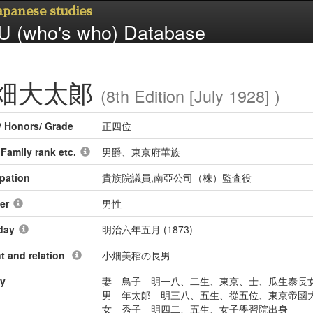
Japanese studies
 (who's who) Database
畑大太郞
(8th Edition [July 1928] )
/ Honors/ Grade
正四位
/ Family rank etc.
男爵、東京府華族
pation
貴族院議員,南亞公司（株）監査役
er
男性
day
明治六年五月 (1873)
t and relation
小畑美稻の長男
ly
妻 鳥子 明一八、二生、東京、士、瓜生泰長
男 年太郞 明三八、五生、從五位、東京帝國
女 秀子 明四二、五生、女子學習院出身