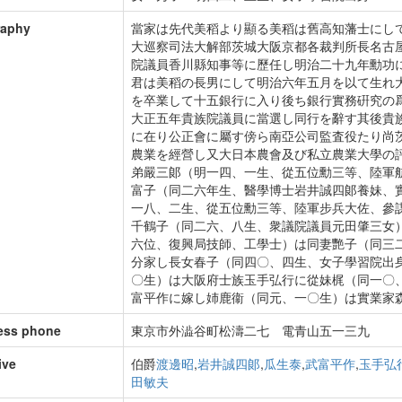
raphy
當家は先代美稻より顯る美稻は舊高知藩士にし
大巡察司法大解部茨城大阪京都各裁判所長名古
院議員香川縣知事等に歷任し明治二十九年勳功
君は美稻の長男にして明治六年五月を以て生れ
を卒業して十五銀行に入り後ち銀行實務硏究の
大正五年貴族院議員に當選し同行を辭す其後貴
に在り公正會に屬す傍ら南亞公司監査役たり尚
農業を經營し又大日本農會及び私立農業大學の
弟嚴三郞（明一四、一生、從五位勳三等、陸軍
富子（同二六年生、醫學博士岩井誠四郞養妹、
一八、二生、從五位勳三等、陸軍步兵大佐、參
千鶴子（同二六、八生、衆議院議員元田肇三女
六位、復興局技師、工學士）は同妻艷子（同三
分家し長女春子（同四〇、四生、女子學習院出
〇生）は大阪府士族玉手弘行に從妹梶（同一〇
富平作に嫁し姉鹿衞（同元、一〇生）は實業家
ess phone
東京市外澁谷町松濤二七 電青山五一三九
ive
伯爵
渡邊昭
,
岩井誠四郞
,
瓜生泰
,
武富平作
,
玉手弘
田敏夫