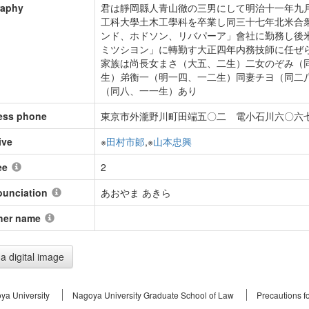
raphy
君は靜岡縣人青山徹の三男にして明治十一年九
工科大學土木工學科を卒業し同三十七年北米合
ンド、ホドソン、リバパーア」會社に勤務し後
ミツシヨン」に轉勤す大正四年内務技師に任ぜ
家族は尚長女まさ（大五、二生）二女のぞみ（
生）弟衡一（明一四、一二生）同妻チヨ（同二
（同八、一一生）あり
ess phone
東京市外瀧野川町田端五〇二 電小石川六〇六
ive
※
田村市郞
,※
山本忠興
ee
2
ounciation
あおやま あきら
her name
a digital image
ya University
Nagoya University Graduate School of Law
Precautions f