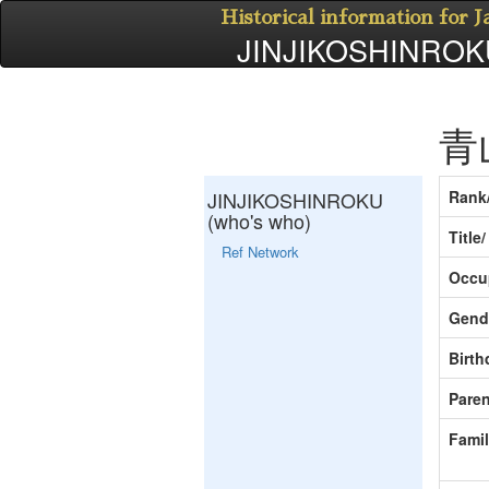
Historical information for 
JINJIKOSHINROKU
青
JINJIKOSHINROKU
Rank
(who's who)
Title
Ref Network
Occu
Gend
Birth
Paren
Fami