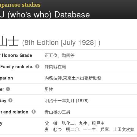
Japanese studies
 (who's who) Database
山士
(8th Edition [July 1928] )
/ Honors/ Grade
正五位、勳四等
/ Family rank etc.
靜岡縣在籍
pation
内務技師,東京土木出張所勤務
er
男性
day
明治十一年九月 (1878)
t and relation
青山徹の三男
ly
父 徹 弘化二、九生、現戸主
妻 むつ 明二〇、一一生、兵庫、土田文次妹