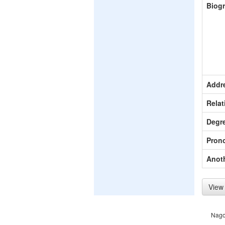
Biog
Addr
Relat
Degr
Pron
Anot
View 
Nago