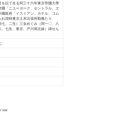
月を以て生る同三十六年東京帝國大學
衆國「ニユーヨーク、セントラル、ヱ
米國政府「イスミアン、カナル、コム
られ現時東京土木出張所勤務たり
同七、二生）三女めぐみ（同一〇、八
八、七生、東京、戸川篤次妹）姉せん
七
or use