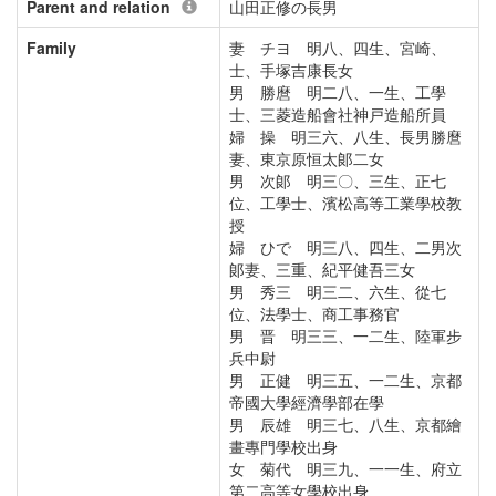
Parent and relation
山田正修の長男
Family
妻 チヨ 明八、四生、宮崎、
士、手塚吉康長女
男 勝麿 明二八、一生、工學
士、三菱造船會社神戸造船所員
婦 操 明三六、八生、長男勝麿
妻、東京原恒太郞二女
男 次郞 明三〇、三生、正七
位、工學士、濱松高等工業學校教
授
婦 ひで 明三八、四生、二男次
郞妻、三重、紀平健吾三女
男 秀三 明三二、六生、從七
位、法學士、商工事務官
男 晋 明三三、一二生、陸軍步
兵中尉
男 正健 明三五、一二生、京都
帝國大學經濟學部在學
男 辰雄 明三七、八生、京都繪
畫專門學校出身
女 菊代 明三九、一一生、府立
第二高等女學校出身