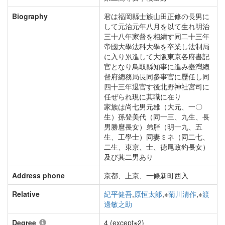
Biography
君は福岡縣士族山田正修の長男に
して元治元年八月を以て生れ明治
三十八年家督を相續す同二十三年
帝國大學法科大學を卒業し法制局
に入り累進して大阪東京各府書記
官となり鳥取縣知事に進み臺灣總
督府總務局長同參事官に歷任し同
四十三年退官す後北野神社宮司に
任ぜられ現に其職に在り
家族は尚七男元雄（大元、一〇
生）孫登美代（同一三、九生、長
男勝麿長女）弟胖（明一九、五
生、工學士）同妻ミネ（同二七、
二生、東京、士、德尾政釣長女）
及び其二男あり
Address phone
京都、上京、一條新町西入
Relative
紀平健吾
,
原恒太郞
,※
菊川清作
,※
渡
邊敏之助
Degree
4 (except※2)