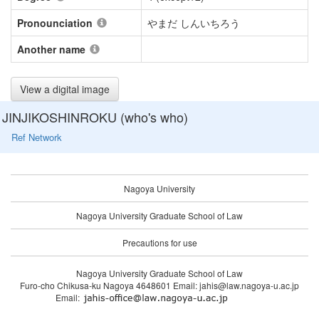
Pronounciation
やまだ しんいちろう
Another name
View a digital image
JINJIKOSHINROKU (who's who)
Ref Network
Nagoya University
Nagoya University Graduate School of Law
Precautions for use
Nagoya University Graduate School of Law
Furo-cho Chikusa-ku Nagoya 4648601 Email: jahis@law.nagoya-u.ac.jp
Email: