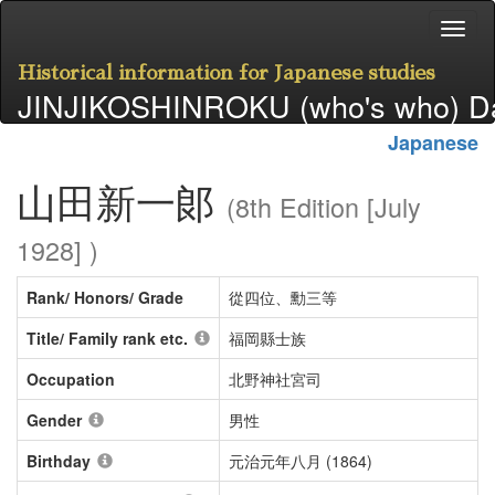
Historical information for Japanese studies
JINJIKOSHINROKU (who's who) D
Japanese
山田新一郞
(8th Edition [July
1928] )
Rank/ Honors/ Grade
從四位、勳三等
Title/ Family rank etc.
福岡縣士族
Occupation
北野神社宮司
Gender
男性
Birthday
元治元年八月 (1864)