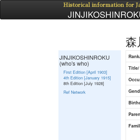
Historical information for 
JINJIKOSHINROKU
森
JINJIKOSHINROKU
Rank
(who's who)
Title
First Edition [April 1903]
4th Edition [January 1915]
Occu
8th Edition [July 1928]
Gend
Ref Network
Birth
Paren
Fami