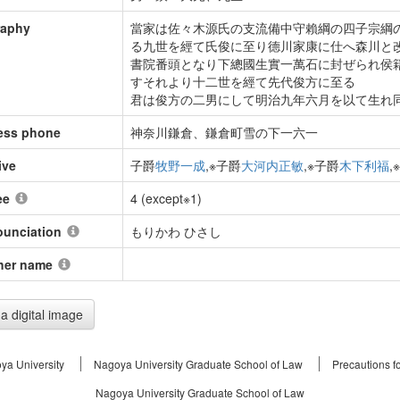
raphy
當家は佐々木源氏の支流備中守賴綱の四子宗綱
る九世を經て氏俊に至り德川家康に仕へ森川と
書院番頭となり下總國生實一萬石に封ぜられ侯
すそれより十二世を經て先代俊方に至る
君は俊方の二男にして明治九年六月を以て生れ
ess phone
神奈川鎌倉、鎌倉町雪の下一六一
ive
子爵
牧野一成
,※子爵
大河内正敏
,※子爵
木下利福
,※
ee
4 (except※1)
ounciation
もりかわ ひさし
her name
a digital image
ya University
Nagoya University Graduate School of Law
Precautions f
Nagoya University Graduate School of Law