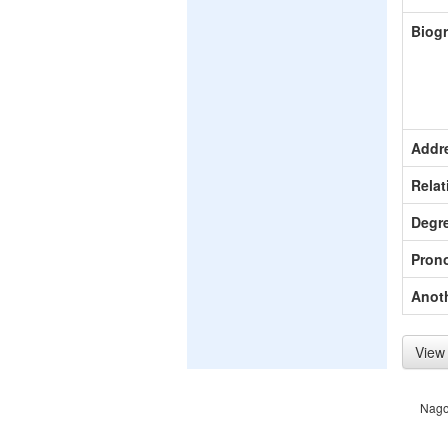
Biog
Addr
Relat
Degr
Pron
Anot
View 
Nago