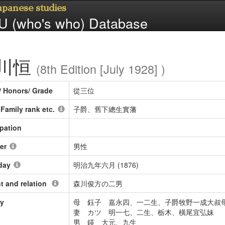
Japanese studies
 (who's who) Database
川恒
(8th Edition [July 1928] )
/ Honors/ Grade
從三位
/ Family rank etc.
子爵、舊下總生實藩
pation
er
男性
day
明治九年六月 (1876)
t and relation
森川俊方の二男
ly
母 鈺子 嘉永四、一二生、子爵牧野一成大叔
妻 カツ 明一七、二生、栃木、橫尾宜弘妹
男 鍈 大元、九生