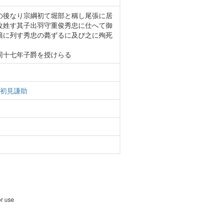
の後なり宗綱初て堀部と稱し尾張に居
改姓す其子出羽守重俊秀忠に仕へて御
籍に列す秀忠の薨ずるに及び之に殉死
同十七年子爵を授けらる
初見謙助
or use