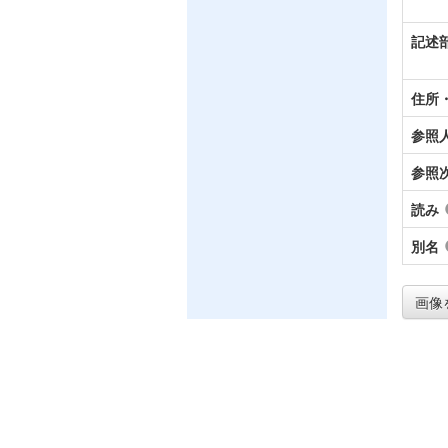
記述
住所
参照
参照
読み
別名
画像