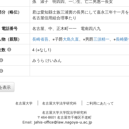
孫 淑子 明四四、一〇生、亡二男惠一長女
部分（略伝）
君は愛知縣士族三浦實の長男にして嘉永三年十一月を
名古屋信用組合理事たり
・電話番号
名古屋、中、正木町一一 電南四八九
人物（親類）
長崎省吾
、※子爵
大島久直
、※男爵
三須精一
、※
長崎榮
次数
4 (※なし1)
みうら けいみん
を表示
名古屋大学
名古屋大学法学研究科
ご利用にあたって
名古屋大学大学院法学研究科
〒464-8601 名古屋市千種区不老町
Email: