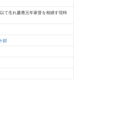
以て生れ慶應元年家督を相續す現時
十郞