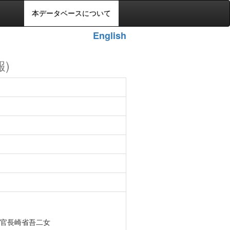
本データベースについて
English
報)
官長崎省吾二女