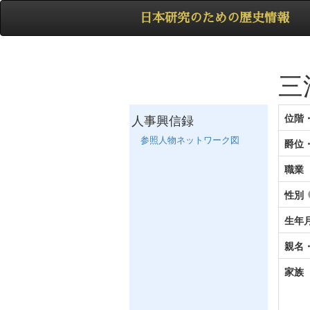
日本研究のための歴史情報
三
人事興信録
位階
参照人物ネットワーク図
爵位
職業
性別
生年
親名
家族