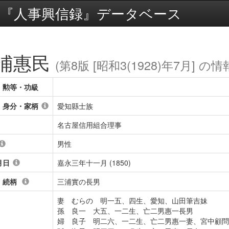
『人事興信録』データベース
浦惠民
(第8版 [昭和3(1928)年7月] の情
・勲等・功級
・身分・家柄
愛知縣士族
名古屋信用組合理事
男性
月日
嘉永三年十一月 (1850)
・続柄
三浦實の長男
妻 むらの 明一五、四生、愛知、山田筆吉妹
孫 良一 大五、一二生、亡二男惠一長男
婦 良子 明二六、一二生、亡二男惠一妻、宮中顧問